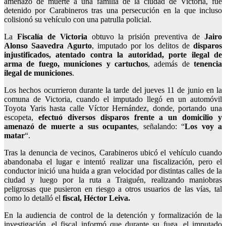
amenazó de muerte a una familia de la ciudad de Victoria, fue
detenido por Carabineros tras una persecución en la que incluso
colisionó su vehículo con una patrulla policial.
La
Fiscalía de Victoria
obtuvo la prisión preventiva de
Jairo
Alonso Saavedra Agurto
, imputado por los delitos de
disparos
injustificados, atentado contra la autoridad, porte ilegal de
arma de fuego, municiones y cartuchos
, además de
tenencia
ilegal de municiones
.
Los hechos ocurrieron durante la tarde del jueves 11 de junio en la
comuna de Victoria, cuando el imputado llegó en un automóvil
Toyota Yaris hasta calle Víctor Hernández, donde, portando una
escopeta,
efectuó diversos disparos frente a un domicilio y
amenazó de muerte a sus ocupantes
, señalando: “
Los voy a
matar
“.
Tras la denuncia de vecinos, Carabineros ubicó el vehículo cuando
abandonaba el lugar e intentó realizar una fiscalización, pero el
conductor inició una huida a gran velocidad por distintas calles de la
ciudad y luego por la ruta a Traiguén, realizando maniobras
peligrosas que pusieron en riesgo a otros usuarios de las vías, tal
como lo detalló el
fiscal, Héctor Leiva.
En la audiencia de control de la detención y formalización de la
investigación, el fiscal informó que durante su fuga, el imputado