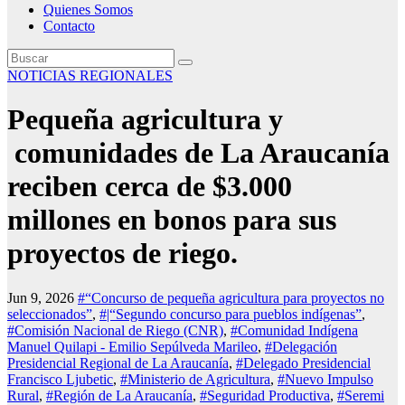
Quienes Somos
Contacto
NOTICIAS REGIONALES
Pequeña agricultura y
comunidades de La Araucanía
reciben cerca de $3.000
millones en bonos para sus
proyectos de riego.
Jun 9, 2026
#“Concurso de pequeña agricultura para proyectos no
seleccionados”
,
#|“Segundo concurso para pueblos indígenas”
,
#Comisión Nacional de Riego (CNR)
,
#Comunidad Indígena
Manuel Quilapi - Emilio Sepúlveda Marileo
,
#Delegación
Presidencial Regional de La Araucanía
,
#Delegado Presidencial
Francisco Ljubetic
,
#Ministerio de Agricultura
,
#Nuevo Impulso
Rural
,
#Región de La Araucanía
,
#Seguridad Productiva
,
#Seremi