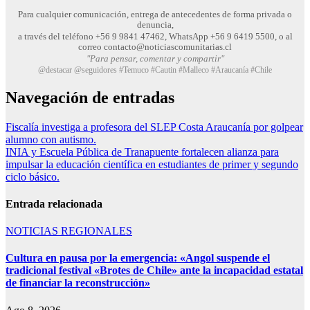
Para cualquier comunicación, entrega de antecedentes de forma privada o
denuncia,
a través del teléfono +56 9 9841 47462, WhatsApp +56 9 6419 5500, o al
correo contacto@noticiascomunitarias.cl
"Para pensar, comentar y compartir"
@destacar @seguidores #Temuco #Cautin #Malleco #Araucanía #Chile
Navegación de entradas
Fiscalía investiga a profesora del SLEP Costa Araucanía por golpear
alumno con autismo.
INIA y Escuela Pública de Tranapuente fortalecen alianza para
impulsar la educación científica en estudiantes de primer y segundo
ciclo básico.
Entrada relacionada
NOTICIAS REGIONALES
Cultura en pausa por la emergencia: «Angol suspende el
tradicional festival «Brotes de Chile» ante la incapacidad estatal
de financiar la reconstrucción»