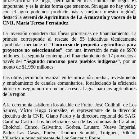
infraestructura de riego, pero también más cultura de riego. Es
importante, y es la única forma que tenemos. Sin agua no hay vida y
con el agua podemos producir más y mejorar nuestra región”,
destacó la
seremi de Agricultura de La Araucanía y vocera de la
CNR, María Teresa Fernández
.
La inversión considera dos líneas prioritarias de financiamiento. La
primera corresponde al rescate de 55 iniciativas técnicamente
aprobadas mediante el
“Concurso de pequeña agricultura para
proyectos no seleccionados”
, con una inversión de más de $970
millones. La segunda contempla el financiamiento de 17 proyectos a
través del
“Segundo concurso para pueblos indígenas”
, por un
monto de $1.950 millones.
Las obras permitirán avanzar en tecnificación predial, revestimiento
y entubamiento de canales comunitarios, fortaleciendo la eficiencia
hídrica y asegurando un mejor acceso al agua para los agricultores
de la región.
A la ceremonia asistieron los alcalde de Freire, José Colihuil, de Los
Sauces, Víctor Hugo González, el representante de la dirección
ejecutiva de la CNR, Giano Pardo y la directora regional del SAG,
Carolina Castro. Los beneficiarios son de las comunas de Carahue,
Cholchol, Cunco, Galvarino, Gorbea, Lautaro, Nueva Imperial,
Padre Las Casas, Purén, Teodoro Schmidt, Traiguén, Vilcún,
Villarrica y principalmente de Los Sauces y Freire.