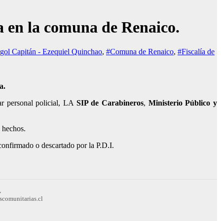
ca en la comuna de Renaico.
gol Capitán - Ezequiel Quinchao
,
#Comuna de Renaico
,
#Fiscalía de
a.
gar personal policial, LA
SIP de Carabineros
,
Ministerio Público y
s hechos.
confirmado o descartado por la P.D.I.
,
scomunitarias.cl