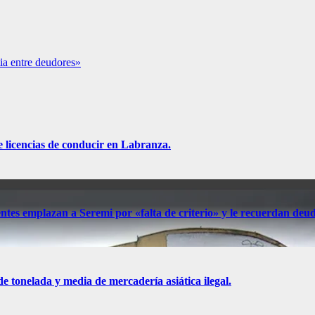
ia entre deudores»
e licencias de conducir en Labranza.
ntes emplazan a Seremi por «falta de criterio» y le recuerdan deu
 tonelada y media de mercadería asiática ilegal.