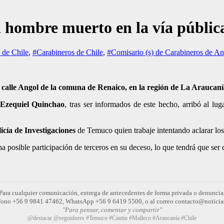
 un hombre muerto en la vía públi
 de Chile
,
#Carabineros de Chile
,
#Comisario (s) de Carabineros de An
 calle Angol de la comuna de Renaico, en la región de La Araucaní
 Ezequiel Quinchao
, tras ser informados de este hecho, arribó al lu
icía de Investigaciones
de Temuco quien trabaje intentando aclarar lo
a posible participación de terceros en su deceso, lo que tendrá que ser 
Para cualquier comunicación, entrega de antecedentes de forma privada o denuncia
léfono +56 9 9841 47462, WhatsApp +56 9 6419 5500, o al correo contacto@noticia
"Para pensar, comentar y compartir"
@destacar @seguidores #Temuco #Cautin #Malleco #Araucanía #Chile