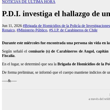
NOTICIAS DE ÚLTIMA HORA
P.D.I. investiga el hallazgo de
Jun 11, 2026
#Brigada de Homicidios de la Policía de Investigaciones
Renaico
,
#Ministerio Público
,
#S.I.P. de Carabineros de Chile
Durante este miércoles fue encontrada una persona sin vida en la
Según señaló el
comisario (s) de Carabineros de Angol, capitán
Fiscalía
.
En el lugar, se determinó que sea la
Brigada de Homicidios de la Pol
De forma preliminar, se informó que el cuerpo mantiene indicios de un
—–&—–
a través del te