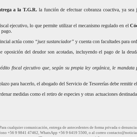
ntrega a la T.G.R.
la función de efectuar cobranza coactiva, ya sea jud
iscal ejecutivo, lo que permite utilizar el mecanismo regulado en el
Cód
l pago.
vincial actúa como
“juez sustanciador”
y cuenta con facultades para ord
 oposición del deudor son acotadas, incluyendo el pago de la deuda, 
dito fiscal ejecutivo que, según su propia ley orgánica, le mandata
plazo para hacerlo, el abogado del Servicio de Tesorerías debe remitir e
 ordenar medidas como el retiro de especies y otras actuaciones destinad
Para cualquier comunicación, entrega de antecedentes de forma privada o denuncia
léfono +56 9 9841 47462, WhatsApp +56 9 6419 5500, o al correo contacto@noticia