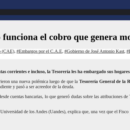
funciona el cobro que genera mo
do (CAE)
,
#Embargos por el C.A.E
,
#Gobierno de José Antonio Kast
,
#
as corrientes e incluso, la Tesorería les ha embargado sus hogares
ieron una nueva polémica luego de que la
Tesorería General de la 
ndiente y pasó a ser acreedor de la deuda.
desde cuentas bancarias, lo que generó dudas sobre las atribuciones de 
Universidad de los Andes (Uandes), explica que, una vez que el Fisco pa