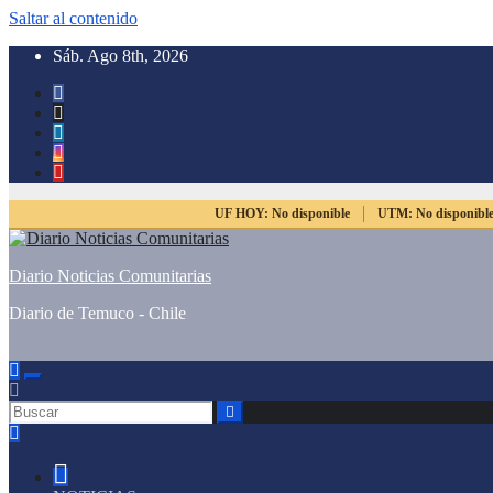
Saltar al contenido
Sáb. Ago 8th, 2026
UF HOY:
No disponible
UTM:
No disponibl
Diario Noticias Comunitarias
Diario de Temuco - Chile