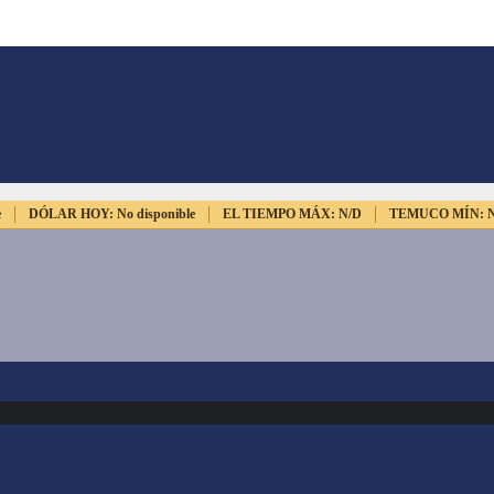
e
DÓLAR HOY:
No disponible
EL TIEMPO MÁX:
N/D
TEMUCO MÍN: