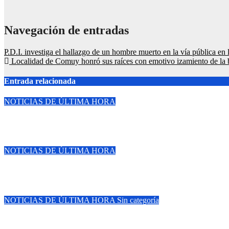
Navegación de entradas
P.D.I. investiga el hallazgo de un hombre muerto en la vía pública e
Localidad de Comuy honró sus raíces con emotivo izamiento de la 
Entrada relacionada
NOTICIAS DE ÚLTIMA HORA
Miles de usuarios ahorrarán tiempo y dinero con nueva oficina d
Ago 7, 2026
NOTICIAS DE ÚLTIMA HORA
Clausura de la Molinera Temuco desata ola de indignación: «Clie
Ago 7, 2026
NOTICIAS DE ÚLTIMA HORA
Sin categoría
Cámaras municipales de Temuco detectaron la comercialización de