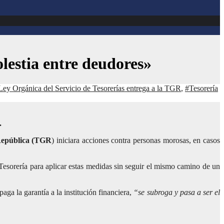
lestia entre deudores»
Ley Orgánica del Servicio de Tesorerías entrega a la TGR
,
#Tesorería
.
República (TGR
) iniciara acciones contra personas morosas, en casos
Tesorería para aplicar estas medidas sin seguir el mismo camino de un
ga la garantía a la institución financiera,
“se subroga y pasa a ser el