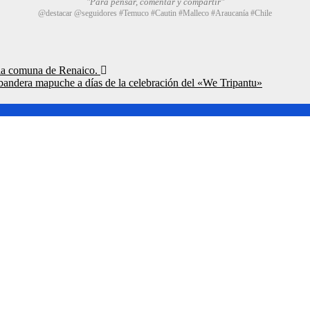
"Para pensar, comentar y compartir"
@destacar @seguidores #Temuco #Cautin #Malleco #Araucanía #Chile
n la comuna de Renaico.
bandera mapuche a días de la celebración del «We Tripantu»
e licencias de conducir en Labranza.
ntes emplazan a Seremi por «falta de criterio» y le recuerdan deu
 tonelada y media de mercadería asiática ilegal.