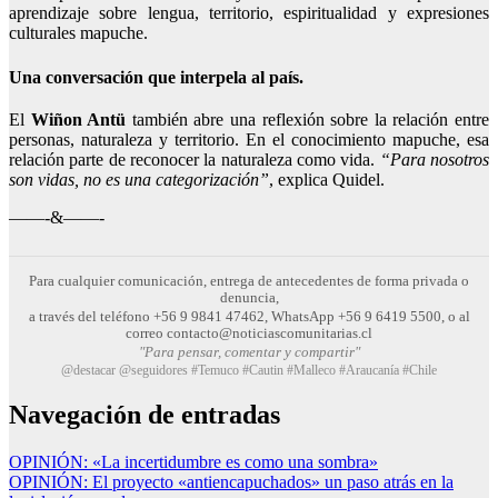
aprendizaje sobre lengua, territorio, espiritualidad y expresiones
culturales mapuche.
Una conversación que interpela al país.
El
Wiñon Antü
también abre una reflexión sobre la relación entre
personas, naturaleza y territorio. En el conocimiento mapuche, esa
relación parte de reconocer la naturaleza como vida.
“Para nosotros
son vidas, no es una categorización”
, explica Quidel.
——-&——-
Para cualquier comunicación, entrega de antecedentes de forma privada o
denuncia,
a través del teléfono +56 9 9841 47462, WhatsApp +56 9 6419 5500, o al
correo contacto@noticiascomunitarias.cl
"Para pensar, comentar y compartir"
@destacar @seguidores #Temuco #Cautin #Malleco #Araucanía #Chile
Navegación de entradas
OPINIÓN: «La incertidumbre es como una sombra»
OPINIÓN: El proyecto «antiencapuchados» un paso atrás en la