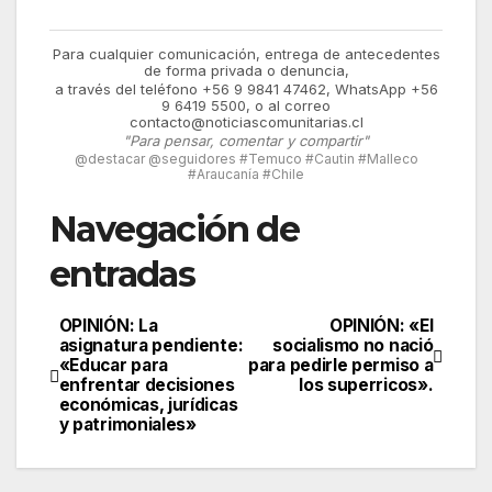
Para cualquier comunicación, entrega de antecedentes
de forma privada o denuncia,
a través del teléfono +56 9 9841 47462, WhatsApp +56
9 6419 5500, o al correo
contacto@noticiascomunitarias.cl
"Para pensar, comentar y compartir"
@destacar @seguidores #Temuco #Cautin #Malleco
#Araucanía #Chile
Navegación de
entradas
OPINIÓN: La
OPINIÓN: «El
asignatura pendiente:
socialismo no nació
«Educar para
para pedirle permiso a
enfrentar decisiones
los superricos».
económicas, jurídicas
y patrimoniales»