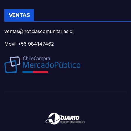
VENTAS
ventas@noticiascomunitarias.cl
Movil +56 984147462