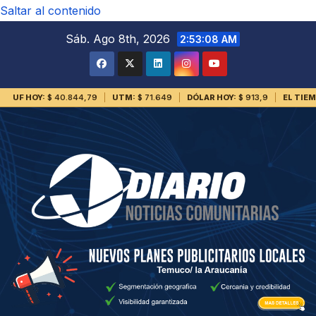
Saltar al contenido
Sáb. Ago 8th, 2026
2:53:09 AM
UF HOY:
$ 40.844,79
UTM:
$ 71.649
DÓLAR HOY:
$ 913,9
EL TIE