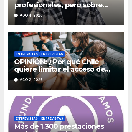
profesionales, pero sobre
todo formar personas”.
AGO 4, 2026
ENTREVISTAS
ENTREVISTAS
OPINIÓN: ¿Por qué Chile
quiere limitar el acceso de
menores de 16 años a las
AGO 2, 2026
redes sociales?
ENTREVISTAS
ENTREVISTAS
Más de 1.300 prestaciones