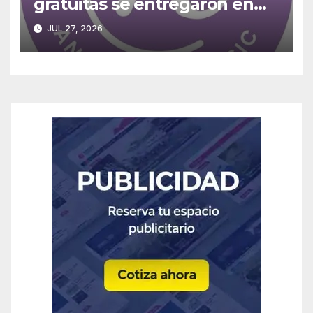
gratuitas se entregaron en
operativos médicos en «La
JUL 27, 2026
Araucanía» para reducir listas
de espera.