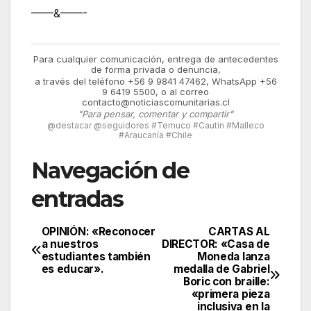
——&——-
Para cualquier comunicación, entrega de antecedentes
de forma privada o denuncia,
a través del teléfono +56 9 9841 47462, WhatsApp +56
9 6419 5500, o al correo
contacto@noticiascomunitarias.cl
"Para pensar, comentar y compartir"
@destacar @seguidores #Temuco #Cautin #Malleco
#Araucanía #Chile
Navegación de
entradas
OPINIÓN: «Reconocer
CARTAS AL
a nuestros
DIRECTOR: «Casa de
estudiantes también
Moneda lanza
es educar».
medalla de Gabriel
Boric con braille:
«primera pieza
inclusiva en la