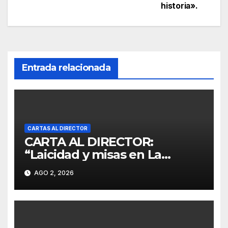
historia».
Entrada relacionada
CARTAS AL DIRECTOR
CARTA AL DIRECTOR:
“Laicidad y misas en La
Moneda”
AGO 2, 2026