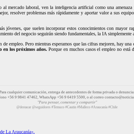
al mercado laboral, ven la inteligencia artificial como una amenaza 
r mejor, resolver problemas más rápidamente y aportar valor a sus equi
 más jóvenes, que suelen incorporar estos conocimientos con mayor ra
nocimiento del negocio seguirán siendo fundamentales, la IA simplemente 
ón de empleo. Pero mientras esperamos que las cifras mejoren, hay una
o en los próximos años.
Porque en muchos casos el empleo no está de
Para cualquier comunicación, entrega de antecedentes de forma privada o denuncia
léfono +56 9 9841 47462, WhatsApp +56 9 6419 5500, o al correo contacto@noticia
"Para pensar, comentar y compartir"
@destacar @seguidores #Temuco #Cautin #Malleco #Araucanía #Chile
 de La Araucanía».