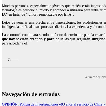
Muchas personas, especialmente jóvenes que recién están ingresando 
tecnología es perderle el miedo y aprender a utilizarla para trabaja
IA” en lugar de “junior reemplazable por la IA”.
Lejos de generar una brecha entre generaciones, los profesionales
inteligencia artificial a sus procesos diarios. La experiencia y el co
La economía continuará siendo un factor determinante para la creaci
que hoy se están creando y para aquellos que seguirán surgiend
para acceder a él.
—–&——
a través del te
Navegación de entradas
OPINIÓN: Policía de Investigaciones «93 años al servicio de Chile y