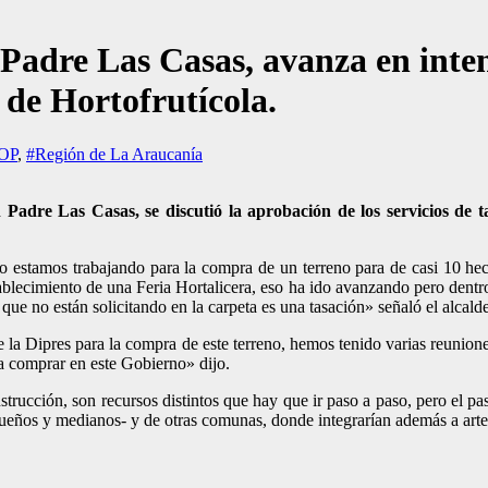
Padre Las Casas, avanza en inten
 de Hortofrutícola.
OP
,
#Región de La Araucanía
Padre Las Casas, se discutió la aprobación de los servicios de ta
 estamos trabajando para la compra de un terreno para de casi 10 hect
ablecimiento de una Feria Hortalicera, eso ha ido avanzando pero dentro
ue no están solicitando en la carpeta es una tasación» señaló el alcalde
 la Dipres para la compra de este terreno, hemos tenido varias reunion
a comprar en este Gobierno» dijo.
trucción, son recursos distintos que hay que ir paso a paso, pero el pas
queños y medianos- y de otras comunas, donde integrarían además a art