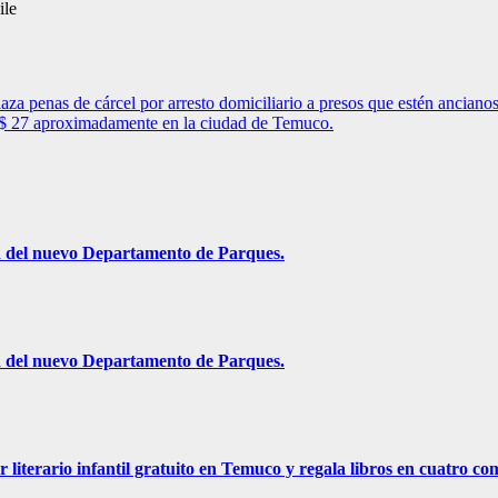
ile
a penas de cárcel por arresto domiciliario a presos que estén anciano
a $ 27 aproximadamente en la ciudad de Temuco.
ón del nuevo Departamento de Parques.
ón del nuevo Departamento de Parques.
r literario infantil gratuito en Temuco y regala libros en cuatro c