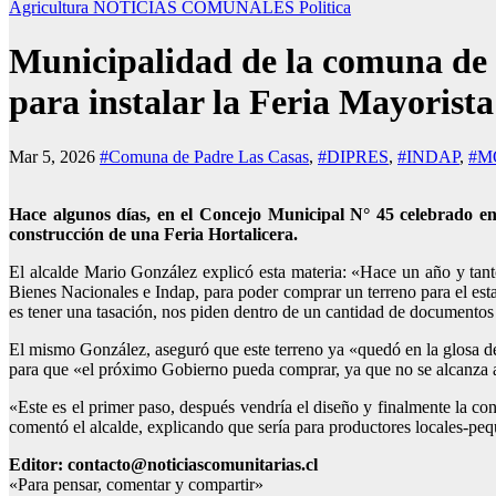
Agricultura
NOTICIAS COMUNALES
Politica
Municipalidad de la comuna de 
para instalar la Feria Mayorista
Mar 5, 2026
#Comuna de Padre Las Casas
,
#DIPRES
,
#INDAP
,
#M
Hace algunos días, en el Concejo Municipal N° 45 celebrado en 
construcción de una Feria Hortalicera.
El alcalde Mario González explicó esta materia: «Hace un año y tanto
Bienes Nacionales e Indap, para poder comprar un terreno para el est
es tener una tasación, nos piden dentro de un cantidad de documentos q
El mismo González, aseguró que este terreno ya «quedó en la glosa de
para que «el próximo Gobierno pueda comprar, ya que no se alcanza 
«Este es el primer paso, después vendría el diseño y finalmente la cons
comentó el alcalde, explicando que sería para productores locales-pe
Editor: contacto@noticiascomunitarias.cl
«Para pensar, comentar y compartir»