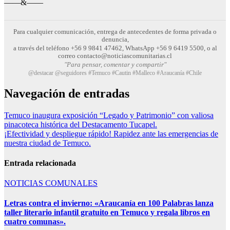
——&——
Para cualquier comunicación, entrega de antecedentes de forma privada o
denuncia,
a través del teléfono +56 9 9841 47462, WhatsApp +56 9 6419 5500, o al
correo contacto@noticiascomunitarias.cl
"Para pensar, comentar y compartir"
@destacar @seguidores #Temuco #Cautin #Malleco #Araucanía #Chile
Navegación de entradas
Temuco inaugura exposición “Legado y Patrimonio” con valiosa
pinacoteca histórica del Destacamento Tucapel.
¡Efectividad y despliegue rápido! Rapidez ante las emergencias de
nuestra ciudad de Temuco.
Entrada relacionada
NOTICIAS COMUNALES
Letras contra el invierno: «Araucanía en 100 Palabras lanza
taller literario infantil gratuito en Temuco y regala libros en
cuatro comunas».