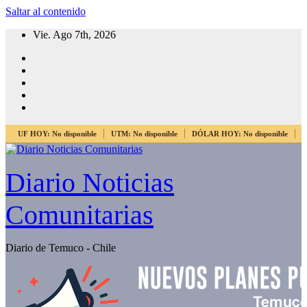
Saltar al contenido
Vie. Ago 7th, 2026
UF HOY:
No disponible
UTM:
No disponible
DÓLAR HOY:
No disponible
E
Diario Noticias
Comunitarias
Diario de Temuco - Chile