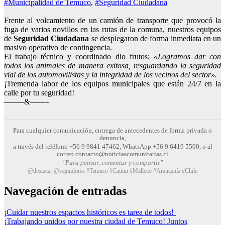
#Municipalidad de Temuco
,
#Seguridad Ciudadana
Frente al volcamiento de un camión de transporte que provocó la
fuga de varios novillos en las rutas de la comuna, nuestros equipos
de
Seguridad Ciudadana
se desplegaron de forma inmediata en un
masivo operativo de contingencia.
El trabajo técnico y coordinado dio frutos:
«Logramos dar con
todos los animales de manera exitosa, resguardando la seguridad
vial de los automovilistas y la integridad de los vecinos del sector».
¡Tremenda labor de los equipos municipales que están 24/7 en la
calle por tu seguridad!
——–&——-
Para cualquier comunicación, entrega de antecedentes de forma privada o
denuncia,
a través del teléfono +56 9 9841 47462, WhatsApp +56 9 6419 5500, o al
correo contacto@noticiascomunitarias.cl
"Para pensar, comentar y compartir"
@destacar @seguidores #Temuco #Cautin #Malleco #Araucanía #Chile
Navegación de entradas
¡Cuidar nuestros espacios históricos es tarea de todos!
¡Trabajando unidos por nuestra ciudad de Temuco! Juntos