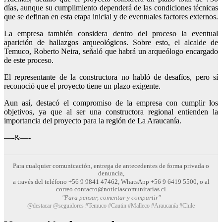
días, aunque su cumplimiento dependerá de las condiciones técnicas
que se definan en esta etapa inicial y de eventuales factores externos.
La empresa también considera dentro del proceso la eventual
aparición de hallazgos arqueológicos. Sobre esto, el alcalde de
Temuco, Roberto Neira, señaló que habrá un arqueólogo encargado
de este proceso.
El representante de la constructora no habló de desafíos, pero sí
reconoció que el proyecto tiene un plazo exigente.
Aun así, destacó el compromiso de la empresa con cumplir los
objetivos, ya que al ser una constructora regional entienden la
importancia del proyecto para la región de La Araucanía.
—-&—-
Para cualquier comunicación, entrega de antecedentes de forma privada o
denuncia,
a través del teléfono +56 9 9841 47462, WhatsApp +56 9 6419 5500, o al
correo contacto@noticiascomunitarias.cl
"Para pensar, comentar y compartir"
@destacar @seguidores #Temuco #Cautin #Malleco #Araucanía #Chile