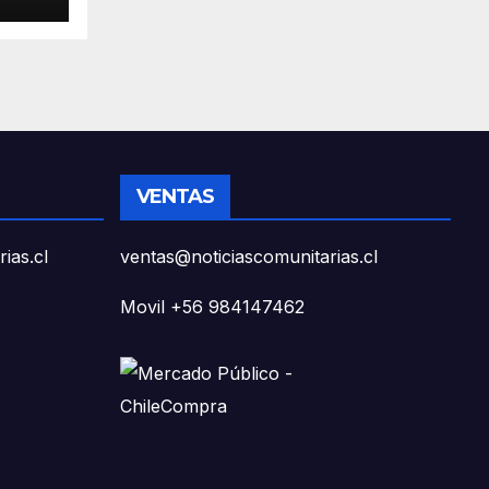
de
VENTAS
ias.cl
ventas@noticiascomunitarias.cl
Movil +56 984147462