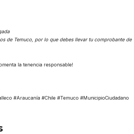
egada
inos de Temuco, por lo que debes llevar tu comprobante de
fomenta la tenencia responsable!
lleco #Araucanía #Chile #Temuco #MunicipioCiudadano
s