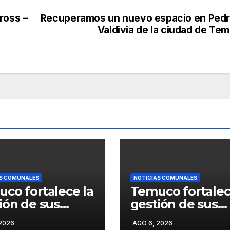
ross –
Recuperamos un nuevo espacio en Pedr
Valdivia de la ciudad de Te
AS COMUNALES
NOTICIAS COMUNALES
co fortalece la
Temuco fortalec
ión de sus
gestión de sus
s verdes con la
áreas verdes con
2026
AGO 6, 2026
bación del
aprobación del