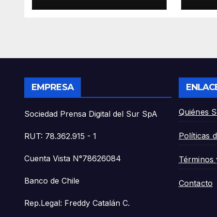
usa Inteligencia
nue
Artificial para crear
Dep
tótem que elimina
Parq
las filas en
Imagenología».
EMPRESA
ENLAC
Quiénes 
Sociedad Prensa Digital del Sur SpA
Políticas 
RUT: 78.362.915 - 1
Cuenta Vista N°78626084
Términos 
Banco de Chile
Contacto
Rep.Legal: Freddy Catalán C.