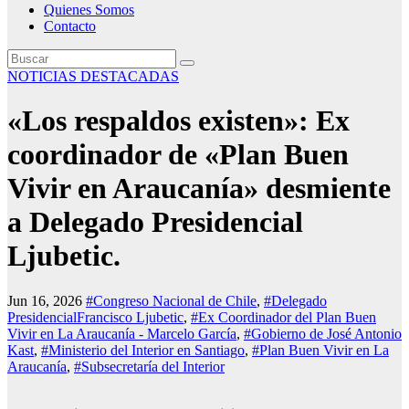
Quienes Somos
Contacto
NOTICIAS DESTACADAS
«Los respaldos existen»: Ex
coordinador de «Plan Buen
Vivir en Araucanía» desmiente
a Delegado Presidencial
Ljubetic.
Jun 16, 2026
#Congreso Nacional de Chile
,
#Delegado
PresidencialFrancisco Ljubetic
,
#Ex Coordinador del Plan Buen
Vivir en La Araucanía - Marcelo García
,
#Gobierno de José Antonio
Kast
,
#Ministerio del Interior en Santiago
,
#Plan Buen Vivir en La
Araucanía
,
#Subsecretaría del Interior