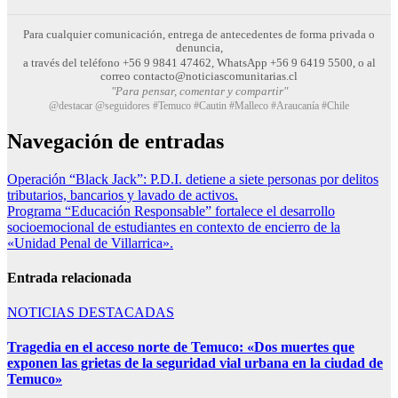
Para cualquier comunicación, entrega de antecedentes de forma privada o
denuncia,
a través del teléfono +56 9 9841 47462, WhatsApp +56 9 6419 5500, o al
correo contacto@noticiascomunitarias.cl
"Para pensar, comentar y compartir"
@destacar @seguidores #Temuco #Cautin #Malleco #Araucanía #Chile
Navegación de entradas
Operación “Black Jack”: P.D.I. detiene a siete personas por delitos
tributarios, bancarios y lavado de activos.
Programa “Educación Responsable” fortalece el desarrollo
socioemocional de estudiantes en contexto de encierro de la
«Unidad Penal de Villarrica».
Entrada relacionada
NOTICIAS DESTACADAS
Tragedia en el acceso norte de Temuco: «Dos muertes que
exponen las grietas de la seguridad vial urbana en la ciudad de
Temuco»