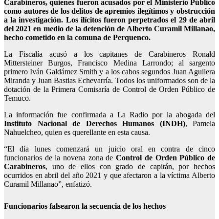
Carabineros, quienes fueron acusados por el Ministerio Público
como autores de los delitos de apremios ilegítimos y obstrucción
a la investigación. Los ilícitos fueron perpetrados el 29 de abril
del 2021 en medio de la detención de Alberto Curamil Millanao,
hecho cometido en la comuna de Perquenco.
La Fiscalía acusó a los
capitanes de Carabineros Ronald
Mittersteiner Burgos, Francisco Medina Larrondo; al sargento
primero Iván Galdámez Smith y a los cabos segundos Juan Aguilera
Miranda y Juan Bastias Echevarría
. Todos los uniformados son de la
dotación de la Primera Comisaría de Control de Orden Público de
Temuco.
La información fue confirmada a La Radio por la abogada del
Instituto Nacional de Derechos Humanos (INDH)
, Pamela
Nahuelcheo, quien es querellante en esta causa.
“El día lunes comenzará un juicio oral en contra de cinco
funcionarios de la novena zona de
Control de Orden Público de
Carabineros
, uno de ellos con grado de capitán, por hechos
ocurridos en abril del año 2021 y que afectaron a la víctima Alberto
Curamil Millanao”, enfatizó.
Funcionarios falsearon la secuencia de los hechos