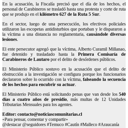
En la acusación, la Fiscalía precisó que el día de los hechos, el
personal de Carabineros se trasladó hasta una protesta y corte de ruta
que se produjo en el
kilómetro 627 de la Ruta 5 Sur
.
En el sector, luego de una persecución, los efectivos policiales
utilizaron las escopetas antidisturbios que portaban y le dispararon a
la víctima a una distancia no reglamentaria,
causándole diversas
lesiones
.
El ente persecutor agregó que la víctima, Alberto Curamil Millanao,
fue detenido y trasladado hasta la
Primera Comisaría de
Carabineros de Lautaro
por el delito de desórdenes públicos.
El Ministerio Público sostuvo en la acusación que el delito de
obstrucción a la investigación se configura porque los funcionarios
declararon sobre lo ocurrido con la víctima,
falseando la secuencia
de los hechos para encubrir su actuar
.
El Ministerio Público está solicitando penas que van desde los
540
días a cuatro años de presidio
, más multas de 12 Unidades
Tributarias Mensuales para los agentes.
Editor: contacto@noticiascomunitarias.cl
«Para pensar, comentar y compartir»
@destacar @seguidores #Temuco #Cautín #Malleco #Araucanía