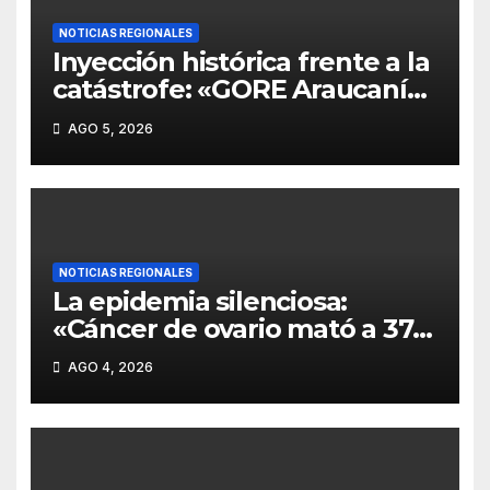
NOTICIAS REGIONALES
Inyección histórica frente a la
catástrofe: «GORE Araucanía
destinará $11 mil millones
AGO 5, 2026
directo a municipios y exige
Emergencia Agrícola
inmediata»
NOTICIAS REGIONALES
La epidemia silenciosa:
«Cáncer de ovario mató a 37
mujeres en La Araucanía en
AGO 4, 2026
2025 y FALP abre ensayos
clínicos ante la falta de test
de detección precoz».