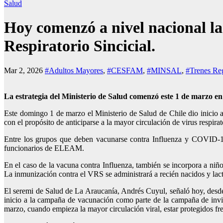
Salud
Hoy comenzó a nivel nacional l
Respiratorio Sincicial.
Mar 2, 2026
#Adultos Mayores
,
#CESFAM
,
#MINSAL
,
#Trenes Reg
La estrategia del Ministerio de Salud comenzó este 1 de marzo en
Este domingo 1 de marzo el Ministerio de Salud de Chile dio inicio 
con el propósito de anticiparse a la mayor circulación de virus respirat
Entre los grupos que deben vacunarse contra Influenza y COVID-19 
funcionarios de ELEAM.
En el caso de la vacuna contra Influenza, también se incorpora a niño
La inmunización contra el VRS se administrará a recién nacidos y lact
El seremi de Salud de La Araucanía, Andrés Cuyul, señaló hoy, desd
inicio a la campaña de vacunación como parte de la campaña de invi
marzo, cuando empieza la mayor circulación viral, estar protegidos fre