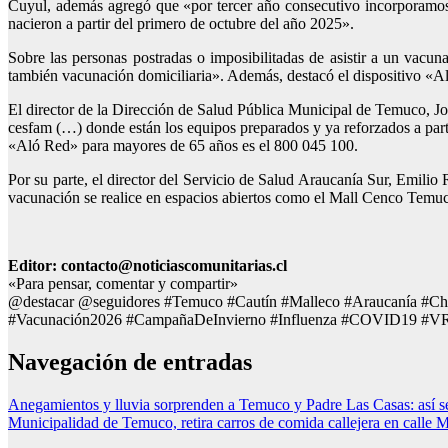
Cuyul, además agregó que «por tercer año consecutivo incorporamos l
nacieron a partir del primero de octubre del año 2025».
Sobre las personas postradas o imposibilitadas de asistir a un vacu
también vacunación domiciliaria». Además, destacó el dispositivo «A
El director de la Dirección de Salud Pública Municipal de Temuco, 
cesfam (…) donde están los equipos preparados y ya reforzados a parti
«Aló Red» para mayores de 65 años es el 800 045 100.
Por su parte, el director del Servicio de Salud Araucanía Sur, Emili
vacunación se realice en espacios abiertos como el Mall Cenco Temuco 
Editor: contacto@noticiascomunitarias.cl
«Para pensar, comentar y compartir»
@destacar @seguidores #Temuco #Cautín #Malleco #Araucanía #Ch
#Vacunación2026 #CampañaDeInvierno #Influenza #COVID19 #V
Navegación de entradas
Anegamientos y lluvia sorprenden a Temuco y Padre Las Casas: así se
Municipalidad de Temuco, retira carros de comida callejera en calle 