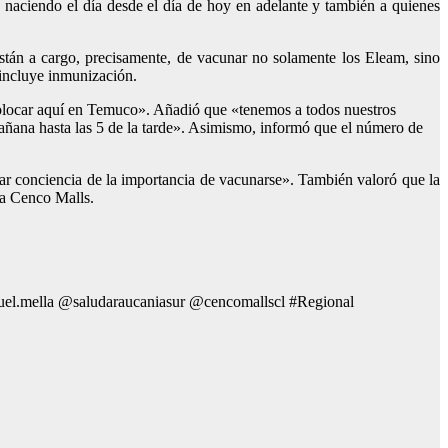
 naciendo el día desde el día de hoy en adelante y también a quienes
están a cargo, precisamente, de vacunar no solamente los Eleam, sino
incluye inmunización.
olocar aquí en Temuco». Añadió que «tenemos a todos nuestros
 mañana hasta las 5 de la tarde». Asimismo, informó que el número de
mar conciencia de la importancia de vacunarse». También valoró que la
 a Cenco Malls.
l.mella @saludaraucaniasur @cencomallscl #Regional