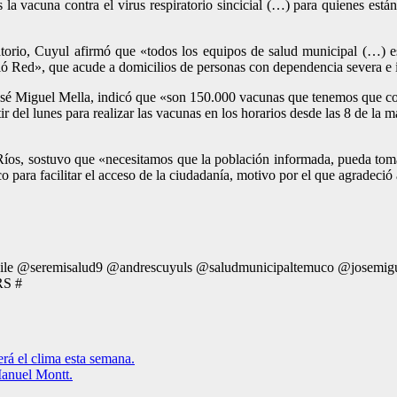
a vacuna contra el virus respiratorio sincicial (…) para quienes están
natorio, Cuyul afirmó que «todos los equipos de salud municipal (…) 
ló Red», que acude a domicilios de personas con dependencia severa e 
José Miguel Mella, indicó que «son 150.000 vacunas que tenemos que c
r del lunes para realizar las vacunas en los horarios desde las 8 de la
o Ríos, sostuvo que «necesitamos que la población informada, pueda to
para facilitar el acceso de la ciudadanía, motivo por el que agradeció
ile @seremisalud9 @andrescuyuls @saludmunicipaltemuco @josemigue
RS #
rá el clima esta semana.
Manuel Montt.