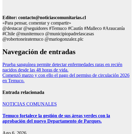
Editor: contacto@noticiascomunitarias.cl
«Para pensar, comentar y compartir»
@destacar @seguidores #Temuco #Cautín #Malleco #Araucanía
#Chile @munitemuco @municipiopadrelascasas
@robertoneiratemuco @mariogonzalez.plc
Navegación de entradas
Prueba sanguínea permite detectar enfermedades raras en recién
nacidos desde las 48 horas de vida.
Comenzó marzo y con ello el pago del permiso de circulación 2026
en Temuco.
Entrada relacionada
NOTICIAS COMUNALES
Temuco fortalece la gestión de sus áreas verdes con la
aprobación del nuevo Departamento de Parques.
Ago 6, 2026