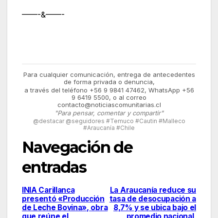
——-&——-
Para cualquier comunicación, entrega de antecedentes
de forma privada o denuncia,
a través del teléfono +56 9 9841 47462, WhatsApp +56
9 6419 5500, o al correo
contacto@noticiascomunitarias.cl
"Para pensar, comentar y compartir"
@destacar @seguidores #Temuco #Cautin #Malleco
#Araucanía #Chile
Navegación de
entradas
INIA Carillanca
La Araucanía reduce su
presentó «Producción
tasa de desocupación a
de Leche Bovina», obra
8,7% y se ubica bajo el
que reúne el
promedio nacional,