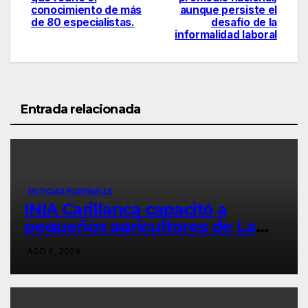
conocimiento de más
aunque persiste el
de 80 especialistas.
desafío de la
informalidad laboral
Entrada relacionada
NOTICIAS REGIONALES
INIA Carillanca capacitó a
pequeños agricultores de La
Araucanía en manejo
AGO 6, 2026
agroecológico de plagas,
enfermedades y malezas.