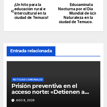
¡Un hito para la
Educaminata
educación rural e
Nocturna por el Día
intercultural en la
Mundial de la
ciudad de Temuco!
Naturaleza en la
ciudad de Temuco.
Entrada relacionada
NOTICIAS COMUNALES
Prisión preventiva en el
acceso norte: «Detienen a
chofer de Deportes Temuco
AGO 8, 2026
tras choque fatal que diezmó