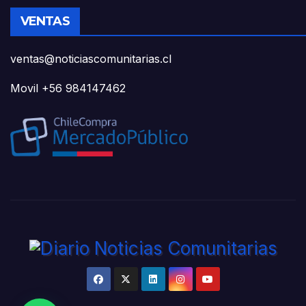
VENTAS
ventas@noticiascomunitarias.cl
Movil +56 984147462