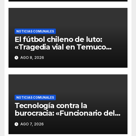
a la familia Águila».
NOTICIAS COMUNALES
El fútbol chileno de luto:
«Tragedia vial en Temuco
cobra la vida de los padres
AGO 8, 2026
del futbolista Yerko Águila y
deja a su hermano en riesgo
vital».
NOTICIAS COMUNALES
Tecnología contra la
burocracia: «Funcionario del
Hospital de Temuco usa
AGO 7, 2026
Inteligencia Artificial para
crear tótem que elimina las