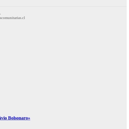
,
scomunitarias.cl
lávio Bolsonaro»