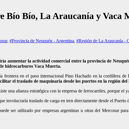
e Bío Bío, La Araucanía y Vaca 
osur
,
#Provincia de Neuquén - Argentina
,
#Región de La Araucanía - C
iría aumentar la actividad comercial entre la provincia de Neuquén,
 de hidrocarburos Vaca Muerta.
la frontera en el paso internacional Pino Hachado en la cordillera de
acilitar el traslado de maquinaria desde los puertos en la región d
xiste una alianza estratégica con la empresa de ferrocarriles, porque el
 que involucraría traslado de carga en tren directamente desde el Puer
puede ser utilizado por empresas argentinas u otras del Mercosur para 