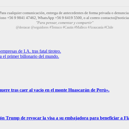
Para cualquier comunicación, entrega de antecedentes de forma privada o denuncia
léfono +56 9 9841 47462, WhatsApp +56 9 6419 5500, o al correo contacto@noticia
"Para pensar, comentar y compartir"
@destacar @seguidores #Temuco #Cautin #Malleco #Araucanía #Chile
mpresas de I.A. tras fatal tiroteo.
 el primer billonario del mundo.
muere tras caer al vacío en el monte Huascarán de Perú».
ión Trump de revocar la visa a su embajadora para beneficiar a F