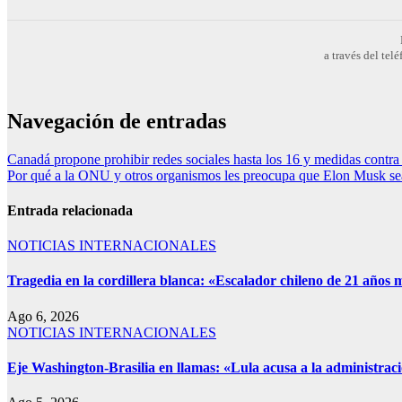
a través del te
Navegación de entradas
Canadá propone prohibir redes sociales hasta los 16 y medidas contra e
Por qué a la ONU y otros organismos les preocupa que Elon Musk sea
Entrada relacionada
NOTICIAS INTERNACIONALES
Tragedia en la cordillera blanca: «Escalador chileno de 21 años 
Ago 6, 2026
NOTICIAS INTERNACIONALES
Eje Washington-Brasilia en llamas: «Lula acusa a la administrac