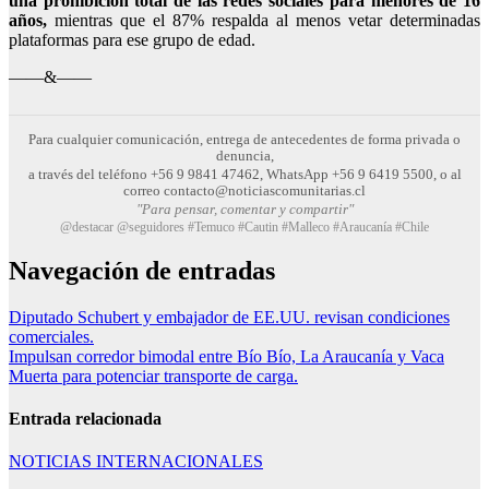
una prohibición total de las redes sociales para menores de 16
años,
mientras que el 87% respalda al menos vetar determinadas
plataformas para ese grupo de edad.
——&——
Para cualquier comunicación, entrega de antecedentes de forma privada o
denuncia,
a través del teléfono +56 9 9841 47462, WhatsApp +56 9 6419 5500, o al
correo contacto@noticiascomunitarias.cl
"Para pensar, comentar y compartir"
@destacar @seguidores #Temuco #Cautin #Malleco #Araucanía #Chile
Navegación de entradas
Diputado Schubert y embajador de EE.UU. revisan condiciones
comerciales.
Impulsan corredor bimodal entre Bío Bío, La Araucanía y Vaca
Muerta para potenciar transporte de carga.
Entrada relacionada
NOTICIAS INTERNACIONALES