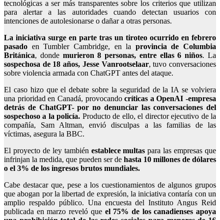
tecnológicas a ser más transparentes sobre los criterios que utilizan
para alertar a las autoridades cuando detectan usuarios con
intenciones de autolesionarse o dañar a otras personas.
La iniciativa surge en parte tras un tiroteo ocurrido en febrero
pasado
en Tumbler Cambridge, en la
provincia de Columbia
Británica
, donde
murieron 8 personas, entre ellas 6 niños
. La
sospechosa de 18 años, Jesse Vanrootselaar
,
tuvo conversaciones
sobre violencia armada con ChatGPT antes del ataque.
El caso hizo que el debate sobre la seguridad de la IA se volviera
una prioridad en Canadá, provocando
críticas a OpenAI -empresa
detrás de ChatGPT- por no denunciar las conversaciones del
sospechoso a la policía.
Producto de ello, el director ejecutivo de la
compañía, Sam Altman, envió disculpas a las familias de las
víctimas, asegura la BBC.
El proyecto de ley también
establece multas
para las empresas que
infrinjan la medida, que pueden ser de
hasta 10 millones de dólares
o el 3% de los ingresos brutos mundiales.
Cabe destacar que, pese a los cuestionamientos de algunos grupos
que abogan por la libertad de expresión, la iniciativa contaría con un
amplio respaldo público. Una encuesta del Instituto Angus Reid
publicada en marzo reveló que
el 75% de los canadienses apoya