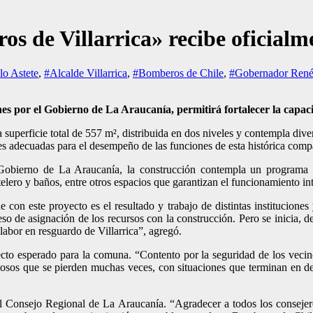
 de Villarrica» recibe oficialme
lo Astete
,
#Alcalde Villarrica
,
#Bomberos de Chile
,
#Gobernador René 
es por el Gobierno de La Araucanía, permitirá fortalecer la capac
perficie total de 557 m², distribuida en dos niveles y contempla divers
es adecuadas para el desempeño de las funciones de esta histórica comp
Gobierno de La Araucanía, la construcción contempla un programa ar
lero y baños, entre otros espacios que garantizan el funcionamiento inte
con este proyecto es el resultado y trabajo de distintas institucione
o de asignación de los recursos con la construcción. Pero se inicia, 
abor en resguardo de Villarrica”, agregó.
yecto esperado para la comuna. “Contento por la seguridad de los vecino
liosos que se pierden muchas veces, con situaciones que terminan en de
el Consejo Regional de La Araucanía. “Agradecer a todos los consejer