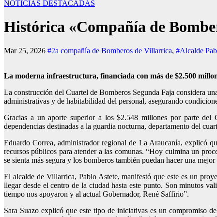
NOTICIAS DESTACADAS
Histórica «Compañía de Bomberos
Mar 25, 2026
#2a compañía de Bomberos de Villarrica
,
#Alcalde Pab
La moderna infraestructura, financiada con más de $2.500 millon
La construcción del Cuartel de Bomberos Segunda Faja considera una su
administrativas y de habitabilidad del personal, asegurando condicion
Gracias a un aporte superior a los $2.548 millones por parte del 
dependencias destinadas a la guardia nocturna, departamento del cuarte
Eduardo Correa, administrador regional de La Araucanía, explicó que 
recursos públicos para atender a las comunas. “Hoy culmina un proces
se sienta más segura y los bomberos también puedan hacer una mejor l
El alcalde de Villarrica, Pablo Astete, manifestó que este es un pro
llegar desde el centro de la ciudad hasta este punto. Son minutos va
tiempo nos apoyaron y al actual Gobernador, René Saffirio”.
Sara Suazo explicó que este tipo de iniciativas es un compromiso d