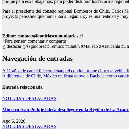
porque para eso trabajamos: para poder distribuir los recursos regiona
Para el presidente del consejo regional Bomberos de Chile, Carlos Me
proyecto pensando que nunca iba a llegar. Hoy es una realidad y muy
Editor: contacto@noticiascomunitarias.cl
«Para pensar, comentar y compartir»
@destacar @seguidores #Temuco #Cautín #Malleco #Araucanía #Ch
Navegación de entradas
A 11 años de cárcel fue condenado el conductor que chocó al vehículo
A diferencia de Chile, México reafirma apoyo a Bachelet como candid
Entrada relacionada
NOTICIAS DESTACADAS
Ministro Ivan Poduje lidera despliegue en la Región de La Arauca
Ago 6, 2026
NOTICIAS DESTACADAS