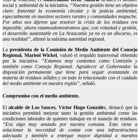
social y ambiental de la iniciativa.
“
Nuestra gestión tiene un objetivo
claro: fomentar la economía c
ircular y la justicia ambiental,
especialmente en nuestros sectores rurales y comunidades
mapuche
.
Por años nos dijeron que resolver la crisi
s de los residuos era
imposible, ahora estamos
demostramos que, con voluntad y gestión,
el desarrollo sustentable en La Araucanía ya no es un discurso, es
una realidad
”
,
afirmó la máxima autoridad regional.
La
presidenta de la Comisión de Medio Ambiente del Consejo
Regional, Marisol Wickel
, valoró el respaldo transversal obtenido
por la iniciativa.
“Estamos muy contentos como Comisión y
también como Consejo Regional. Agradecer al Gobernador la
disposición permanente que tiene para seguir avanzando en
materia de residuos sólidos y en todo lo relacionado con el cuidado
del medio ambiente en nuestra región”
, señaló.
Compromiso
con el medio ambiente.
El
alcalde de Los Sauces, Víctor Hugo Gonzále
z, destacó que la
iniciativa permitirá mejorar tanto la gestión ambiental como las
condiciones laborales de quienes trabajan en el manejo de residuos.
“Era algo muy ansiado por nuestra comuna. Esto viene a
solucionar la necesidad de contar con una infraestructura
adecuada y también a entregar mayor dignidad a nuestros