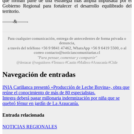
que forman parte
de una estrategia más amplia impulsada por el
Gobierno Regional para fortalecer el desarrollo equilibrado del
territorio.
——-&——-
Para cualquier comunicación, entrega de antecedentes de forma privada o
denuncia,
a través del teléfono +56 9 9841 47462, WhatsApp +56 9 6419 5500, o al
correo contacto@noticiascomunitarias.cl
"Para pensar, comentar y compartir"
@destacar @seguidores #Temuco #Cautin #Malleco #Araucanía #Chile
Navegación de entradas
INIA Carillanca presentó «Producción de Leche Bovina», obra que
reúne el conocimiento de más de 80 especialistas.
Integra deberá pagar millonaria indemnización por niña que se
quebró fémur en jardín de La Araucanía.
Entrada relacionada
NOTICIAS REGIONALES