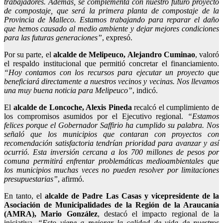
trabajadores. Además, se complementa con nuestro futuro proyecto
de compostaje, que será la primera planta de compostaje de la
Provincia de
Malleco
. Estamos trabajando para reparar el daño
que hemos causado al medio ambiente y dejar mejores condiciones
para las futuras generaciones”
,
expresó.
Por su parte, el
alcalde de Melipeuco, Alejandro Cuminao
, valoró
el respaldo institucional que permitió concretar el financiamiento.
“Hoy contamos con los recursos para ejecutar un proyecto que
beneficiará directamente a nuestros vecinos y vecinas. Nos llevamos
una muy buena noticia para
Melipeuco
”
, indicó.
El
alcalde de Loncoche, Alexis Pineda
recalcó el cumplimiento de
los compromisos asumidos por el Ejecutivo regional.
“Estamos
felices porque el Gobernador
Saffirio
ha cumplido su palabra. Nos
señaló que los municipios que contaran con proyectos con
recomendación satisfactoria tendrían prioridad para avanzar y así
ocurrió. Esta inversión cercana a los 700 millones de pesos por
comuna permitirá enfrentar problemáticas medioambientales que
los municipios muchas veces no pueden resolver por limitaciones
presupuestarias”
,
afirmó.
En tanto, el
alcalde de Padre Las Casas y vicepresidente de la
Asociación de Municipalidades de la Región de la Araucanía
(AMRA), Mario González
, destacó el impacto regional de la
iniciativa.
“
Esto viene a mejorar la calidad de vida de nuestros