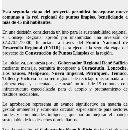
Esta segunda etapa del proyecto permitirá incorporar nueve
comunas a la red regional de puntos limpios, beneficiando a
más de 45 mil habitantes.
En una decisión considerada un hito para la sustentabilidad regional,
el Consejo Regional aprobó por unanimidad una inversión de
$7.470.527.000, financiada a través del
Fondo Nacional de
Desarrollo Regional (FNDR)
, para ejecutar la segunda etapa del
proyecto de
Construcción de Puntos Limpios
en la región.
La iniciativa, propuesta por el
Gobernador Regional René Saffirio
mediante mensaje, permitirá incorporar a
Curacautín, Loncoche,
Los Sauces, Melipeuco, Nueva Imperial, Pitrufquén, Temuco,
Toltén y Victoria
a una red regional de reciclaje que, sumada a la
primera etapa ya ejecutada, alcanzará un total de 19 comunas con
infraestructura especializada para el acopio y pretratamiento de
residuos reciclables.
La aprobación representa un avance significativo en materia de
gestión ambiental y economía circular, especialmente para sectores
rurales y comunidades indígenas, que podrán mejorar el manejo
sustentable de los desechos domiciliarios.
Tras la votación, el
Gobernador René Saffirio
destacó el alcance