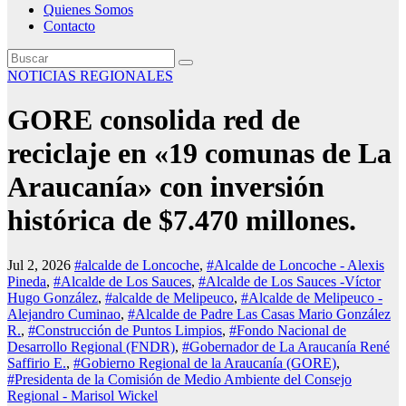
Quienes Somos
Contacto
NOTICIAS REGIONALES
GORE consolida red de
reciclaje en «19 comunas de La
Araucanía» con inversión
histórica de $7.470 millones.
Jul 2, 2026
#alcalde de Loncoche
,
#Alcalde de Loncoche - Alexis
Pineda
,
#Alcalde de Los Sauces
,
#Alcalde de Los Sauces -Víctor
Hugo González
,
#alcalde de Melipeuco
,
#Alcalde de Melipeuco -
Alejandro Cuminao
,
#Alcalde de Padre Las Casas Mario González
R.
,
#Construcción de Puntos Limpios
,
#Fondo Nacional de
Desarrollo Regional (FNDR)
,
#Gobernador de La Araucanía René
Saffirio E.
,
#Gobierno Regional de la Araucanía (GORE)
,
#Presidenta de la Comisión de Medio Ambiente del Consejo
Regional - Marisol Wickel