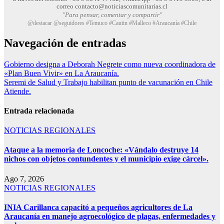
correo contacto@noticiascomunitarias.cl
"Para pensar, comentar y compartir"
@destacar @seguidores #Temuco #Cautin #Malleco #Araucanía #Chile
Navegación de entradas
Gobierno designa a Deborah Negrete como nueva coordinadora de
«Plan Buen Vivir» en La Araucanía.
Seremi de Salud y Trabajo habilitan punto de vacunación en Chile
Atiende.
Entrada relacionada
NOTICIAS REGIONALES
Ataque a la memoria de Loncoche: «Vándalo destruye 14
nichos con objetos contundentes y el municipio exige cárcel».
Ago 7, 2026
NOTICIAS REGIONALES
INIA Carillanca capacitó a pequeños agricultores de La
Araucanía en manejo agroecológico de plagas, enfermedades y