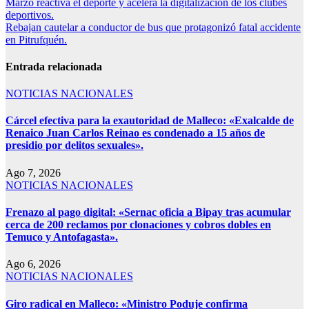
Marzo reactiva el deporte y acelera la digitalización de los clubes
deportivos.
Rebajan cautelar a conductor de bus que protagonizó fatal accidente
en Pitrufquén.
Entrada relacionada
NOTICIAS NACIONALES
Cárcel efectiva para la exautoridad de Malleco: «Exalcalde de
Renaico Juan Carlos Reinao es condenado a 15 años de
presidio por delitos sexuales».
Ago 7, 2026
NOTICIAS NACIONALES
Frenazo al pago digital: «Sernac oficia a Bipay tras acumular
cerca de 200 reclamos por clonaciones y cobros dobles en
Temuco y Antofagasta».
Ago 6, 2026
NOTICIAS NACIONALES
Giro radical en Malleco: «Ministro Poduje confirma