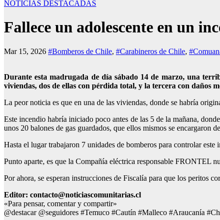
NOTICIAS DESTACADAS
Fallece un adolescente en un in
Mar 15, 2026
#Bomberos de Chile
,
#Carabineros de Chile
,
#Comuana
Durante esta madrugada de día sábado 14 de marzo, una terribl
viviendas, dos de ellas con pérdida total, y la tercera con daños 
La peor noticia es que en una de las viviendas, donde se habría origi
Este incendio habría iniciado poco antes de las 5 de la mañana, donde 
unos 20 balones de gas guardados, que ellos mismos se encargaron de al
Hasta el lugar trabajaron 7 unidades de bomberos para controlar este
Punto aparte, es que la Compañía eléctrica responsable FRONTEL nunca
Por ahora, se esperan instrucciones de Fiscalía para que los peritos co
Editor: contacto@noticiascomunitarias.cl
«Para pensar, comentar y compartir»
@destacar @seguidores #Temuco #Cautín #Malleco #Araucanía #Ch