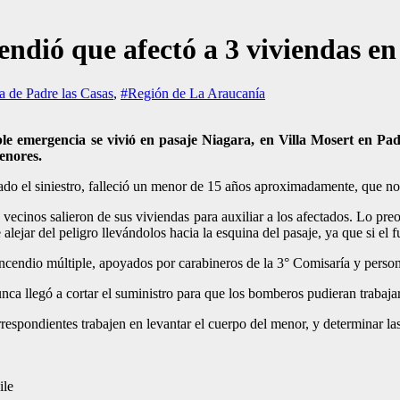
cendió que afectó a 3 viviendas e
 de Padre las Casas
,
#Región de La Araucanía
e emergencia se vivió en pasaje Niagara, en Villa Mosert en Padr
menores.
nado el siniestro, falleció un menor de 15 años aproximadamente, que no
vecinos salieron de sus viviendas para auxiliar a los afectados. Lo pre
ejar del peligro llevándolos hacia la esquina del pasaje, ya que si el 
 incendio múltiple, apoyados por carabineros de la 3° Comisaría y pers
 llegó a cortar el suministro para que los bomberos pudieran trabajar 
rrespondientes trabajen en levantar el cuerpo del menor, y determinar la
ile