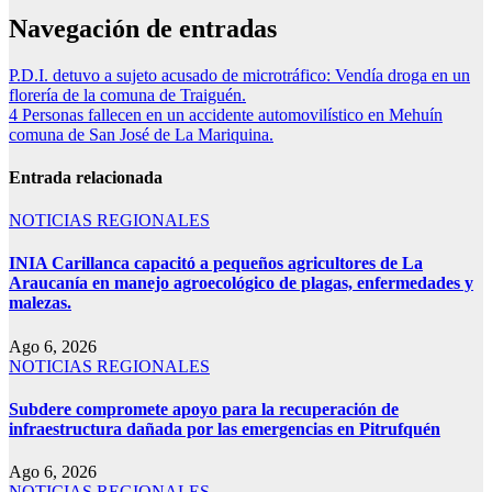
Navegación de entradas
P.D.I. detuvo a sujeto acusado de microtráfico: Vendía droga en un
florería de la comuna de Traiguén.
4 Personas fallecen en un accidente automovilístico en Mehuín
comuna de San José de La Mariquina.
Entrada relacionada
NOTICIAS REGIONALES
INIA Carillanca capacitó a pequeños agricultores de La
Araucanía en manejo agroecológico de plagas, enfermedades y
malezas.
Ago 6, 2026
NOTICIAS REGIONALES
Subdere compromete apoyo para la recuperación de
infraestructura dañada por las emergencias en Pitrufquén
Ago 6, 2026
NOTICIAS REGIONALES