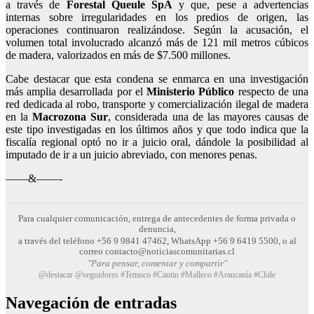
a través de
Forestal Queule SpA
y que, pese a advertencias
internas sobre irregularidades en los predios de origen, las
operaciones continuaron realizándose. Según la acusación, el
volumen total involucrado alcanzó más de 121 mil metros cúbicos
de madera, valorizados en más de $7.500 millones.
Cabe destacar que esta condena se enmarca en una investigación
más amplia desarrollada por el
Ministerio Público
respecto de una
red dedicada al robo, transporte y comercialización ilegal de madera
en la
Macrozona Sur
, considerada una de las mayores causas de
este tipo investigadas en los últimos años y que todo indica que la
fiscalía regional optó no ir a juicio oral, dándole la posibilidad al
imputado de ir a un juicio abreviado, con menores penas.
——&——-
Para cualquier comunicación, entrega de antecedentes de forma privada o
denuncia,
a través del teléfono +56 9 9841 47462, WhatsApp +56 9 6419 5500, o al
correo contacto@noticiascomunitarias.cl
"Para pensar, comentar y compartir"
@destacar @seguidores #Temuco #Cautin #Malleco #Araucanía #Chile
Navegación de entradas