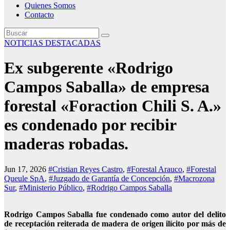
Quienes Somos
Contacto
NOTICIAS DESTACADAS
Ex subgerente «Rodrigo
Campos Saballa» de empresa
forestal «Foraction Chili S. A.»
es condenado por recibir
maderas robadas.
Jun 17, 2026
#Cristian Reyes Castro
,
#Forestal Arauco
,
#Forestal
Queule SpA
,
#Juzgado de Garantía de Concepción
,
#Macrozona
Sur
,
#Ministerio Público
,
#Rodrigo Campos Saballa
Rodrigo Campos Saballa fue condenado como autor del delito
de receptación reiterada de madera de origen ilícito por más de