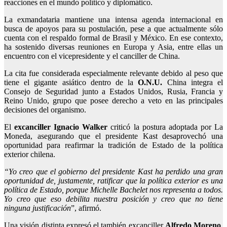
reacciones en el mundo político y diplomático.
La exmandataria mantiene una intensa agenda internacional en
busca de apoyos para su postulación, pese a que actualmente sólo
cuenta con el respaldo formal de Brasil y México. En ese contexto,
ha sostenido diversas reuniones en Europa y Asia, entre ellas un
encuentro con el vicepresidente y el canciller de China.
La cita fue considerada especialmente relevante debido al peso que
tiene el gigante asiático dentro de la
O.N.U.
China integra el
Consejo de Seguridad junto a Estados Unidos, Rusia, Francia y
Reino Unido, grupo que posee derecho a veto en las principales
decisiones del organismo.
El
excanciller Ignacio Walker
criticó la postura adoptada por La
Moneda, asegurando que el presidente Kast desaprovechó una
oportunidad para reafirmar la tradición de Estado de la política
exterior chilena.
“Yo creo que el gobierno del presidente Kast
ha perdido una gran
oportunidad de, justamente, ratificar que la política exterior es una
política de Estado
, porque Michelle Bachelet nos representa a todos.
Yo creo que eso debilita nuestra posición y creo que no tiene
ninguna justificación
”, afirmó.
Una visión distinta expresó el también excanciller
Alfredo Moreno
,