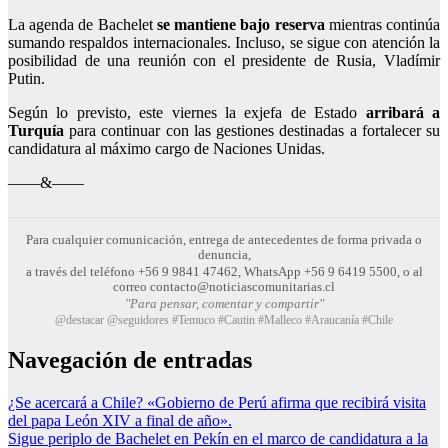
La agenda de Bachelet
se mantiene bajo reserva
mientras continúa
sumando respaldos internacionales. Incluso, se sigue con atención la
posibilidad de una reunión con el presidente de Rusia, Vladímir
Putin.
Según lo previsto, este viernes la exjefa de Estado
arribará a
Turquía
para continuar con las gestiones destinadas a fortalecer su
candidatura al máximo cargo de Naciones Unidas.
——&——
Para cualquier comunicación, entrega de antecedentes de forma privada o
denuncia,
a través del teléfono +56 9 9841 47462, WhatsApp +56 9 6419 5500, o al
correo contacto@noticiascomunitarias.cl
"Para pensar, comentar y compartir"
@destacar @seguidores #Temuco #Cautin #Malleco #Araucanía #Chile
Navegación de entradas
¿Se acercará a Chile? «Gobierno de Perú afirma que recibirá visita
del papa León XIV a final de año».
Sigue periplo de Bachelet en Pekín en el marco de candidatura a la