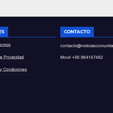
cos ante la falta
comunero en
est de
Carahue comun
cción precoz».
La Araucanía»»
ES
CONTACTO
Somos
contacto@noticiascomunitar
de Privacidad
Movil +56 984147462
y Condiciones