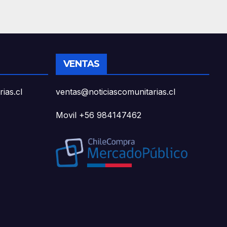
a de
VENTAS
ias.cl
ventas@noticiascomunitarias.cl
Movil +56 984147462