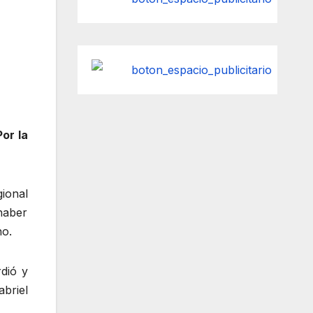
Por la
gional
haber
no.
rdió y
briel