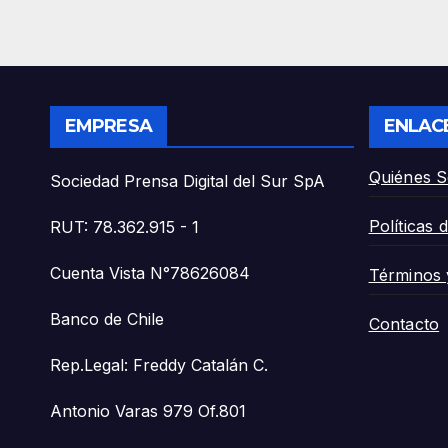
y exige Emergencia
clíni
Agrícola inmediata»
de t
dete
EMPRESA
ENLAC
Quiénes 
Sociedad Prensa Digital del Sur SpA
Políticas 
RUT: 78.362.915 - 1
Cuenta Vista N°78626084
Términos 
Banco de Chile
Contacto
Rep.Legal: Freddy Catalán C.
Antonio Varas 979 Of.801