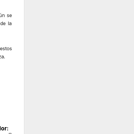
aún se
de la
 estos
za.
dor: