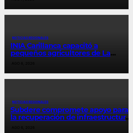
municipio exige cárcel».
NOTICIAS REGIONALES
INIA Carillanca capacitó a
pequeños agricultores de La
Araucanía en manejo
AGO 6, 2026
agroecológico de plagas,
enfermedades y malezas.
NOTICIAS REGIONALES
Subdere compromete apoyo para
la recuperación de infraestructura
dañada por las emergencias en
AGO 6, 2026
Pitrufquén