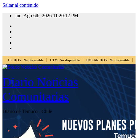
Saltar al contenido
Jue. Ago 6th, 2026
11:20:12 PM
UF HOY:
No disponible
UTM:
No disponible
DÓLAR HOY:
No disponible
E
Diario Noticias
Comunitarias
Diario de Temuco - Chile