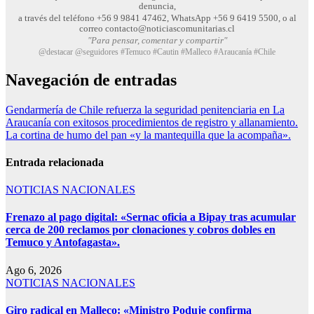
denuncia,
a través del teléfono +56 9 9841 47462, WhatsApp +56 9 6419 5500, o al
correo contacto@noticiascomunitarias.cl
"Para pensar, comentar y compartir"
@destacar @seguidores #Temuco #Cautin #Malleco #Araucanía #Chile
Navegación de entradas
Gendarmería de Chile refuerza la seguridad penitenciaria en La
Araucanía con exitosos procedimientos de registro y allanamiento.
La cortina de humo del pan «y la mantequilla que la acompaña».
Entrada relacionada
NOTICIAS NACIONALES
Frenazo al pago digital: «Sernac oficia a Bipay tras acumular
cerca de 200 reclamos por clonaciones y cobros dobles en
Temuco y Antofagasta».
Ago 6, 2026
NOTICIAS NACIONALES
Giro radical en Malleco: «Ministro Poduje confirma