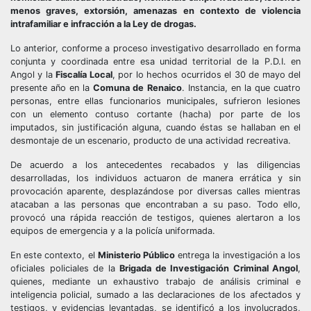
menos graves, extorsión, amenazas en contexto de violencia
intrafamiliar e infracción a la Ley de drogas.
Lo anterior, conforme a proceso investigativo desarrollado en forma
conjunta y coordinada entre esa unidad territorial de la P.D.I. en
Angol y la
Fiscalía Local
, por lo hechos ocurridos el 30 de mayo del
presente año en la
Comuna de Renaico
. Instancia, en la que cuatro
personas, entre ellas funcionarios municipales, sufrieron lesiones
con un elemento contuso cortante (hacha) por parte de los
imputados, sin justificación alguna, cuando éstas se hallaban en el
desmontaje de un escenario, producto de una actividad recreativa.
De acuerdo a los antecedentes recabados y las diligencias
desarrolladas, los individuos actuaron de manera errática y sin
provocación aparente, desplazándose por diversas calles mientras
atacaban a las personas que encontraban a su paso. Todo ello,
provocó una rápida reacción de testigos, quienes alertaron a los
equipos de emergencia y a la policía uniformada.
En este contexto, el
Ministerio Público
entrega la investigación a los
oficiales policiales de la
Brigada de Investigación Criminal Angol
,
quienes, mediante un exhaustivo trabajo de análisis criminal e
inteligencia policial, sumado a las declaraciones de los afectados y
testigos, y evidencias levantadas, se identificó a los involucrados,