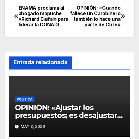
ENAMA proclama al
OPINIÓN: «Cuando
abogado mapuche
fallece un Carabinero
«Richard Caifal» para
también lo hace una
liderar la CONADI
parte de Chile»
Entrada relacionada
POLITICA
OPINIÓN: «Ajustar los
presupuestos; es desajustar
la dignidad de la gente más
MAY 3, 2026
vulnerable»