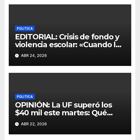
POLITICA
EDITORIAL: Crisis de fondo y
violencia escolar: «Cuando los
adultos abandonan su
ABR 24, 2026
puesto»
POLITICA
OPINIÓN: La UF superó los
$40 mil este martes: Qué
cuentas subirán y cómo
ABR 22, 2026
impactará en tu bolsillo.