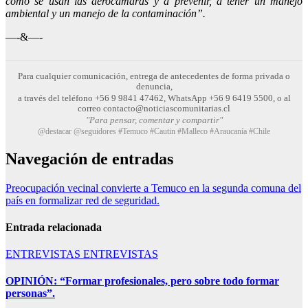
cómo se usan las aerocámaras y a prevenir, a tener un manejo
ambiental y un manejo de la contaminación”.
—-&—-
Para cualquier comunicación, entrega de antecedentes de forma privada o
denuncia,
a través del teléfono +56 9 9841 47462, WhatsApp +56 9 6419 5500, o al
correo contacto@noticiascomunitarias.cl
"Para pensar, comentar y compartir"
@destacar @seguidores #Temuco #Cautin #Malleco #Araucanía #Chile
Navegación de entradas
Preocupación vecinal convierte a Temuco en la segunda comuna del
país en formalizar red de seguridad.
Entrada relacionada
ENTREVISTAS
ENTREVISTAS
OPINIÓN: “Formar profesionales, pero sobre todo formar
personas”.