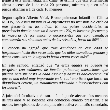
frente a esta enfermedad. En Chile, se estima que esta enfermedad
afecta a cerca de 1 de cada 20 personas, mientras que en niños
puede alcanzar a 1 de cada 10 menores.
Según explicó Alberto Vidal, Broncopulmonar Infantil de Clínica
MEDS,
“el asma infantil es la enfermedad no transmisible crónica
más frecuente en los niños. En los países occidentales su
prevalencia fluctúa entre un 8 hasta un 12%, es bastante frecuente y
la mayoría de los niños o adolescentes que son asmáticos
comenzarán sus síntomas antes de los seis años, hasta un 80%”.
El especialista agregó que
“los asmáticos de esta edad se
hospitalizan hasta diez veces más que los niños asmáticos grandes y
tienen consultas en la urgencia hasta cuatro veces más”.
En este sentido, enfatizó que
“a estas edades se pueden ya
pesquisar con exámenes de función pulmonar, alteraciones que
pueden persistir hasta la edad escolar y hasta la adolescencia, así
que es una edad muy importante en la cual uno tiene que hacer un
diagnóstico certero, un tratamiento adecuado e intervenciones con
los padres”.
A juicio del facultativo, el asma infantil puede afectar a los menores
de tres años y se sospecha esta condición cuando presentan, a lo
menos, tres episodios de bronquitis obstructiva en un año calendario.