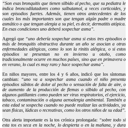
“Son esas bronquitis que tienen silbido al pecho, que su pediatra le
indica broncodilatadores como salbutamol, a veces corticoides, y
son episodios fuertes. Además, tienen otros antecedentes de los
cuales los más importantes son que tengan algún padre o madre
asmático o que tengan alergia a su piel, es decir, dermatitis atópica.
En esas condiciones uno deberá sospechar asma”.
Agregó que
“uno debería sospechar asma si estos tres episodios o
más de bronquitis obstructiva durante un año se asocian a otras
enfermedades alérgicas, como lo son la rinitis alérgica, o si estos
episodios se presentan no en invierno u otoño, como
tradicionalmente ocurre en muchos países, sino que en primavera o
en verano, lo cual es muy raro y hace sospechar asma”.
En niños mayores, entre los 4 y 6 años, indicó que los síntomas
cambian:
“uno va a sospechar asma cuando el niño presenta
episodios súbitos de dolor al pecho o sensación de falta de aire, o
de aumento de la producción de flemas o silbido al pecho, con
algunos gatillantes como pueden ser virus respiratorios, el ejercicio,
tabaco, contaminación o alguna aeroalergia ambiental. También a
esta edad se sospecha cuando no puede realizar las actividades, ya
sean físicas, lúdicas o recreativas, como los otros niños de su edad”.
Otra alerta importante es la tos crónica prolongada:
“sobre todo si
esta tos es seca en la noche, lo despierta o en la mañana, y dura