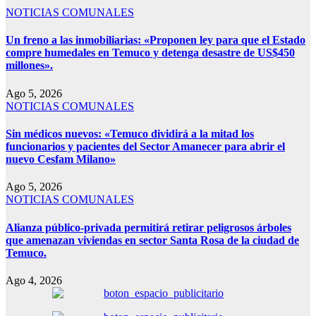
NOTICIAS COMUNALES
Un freno a las inmobiliarias: «Proponen ley para que el Estado
compre humedales en Temuco y detenga desastre de US$450
millones».
Ago 5, 2026
NOTICIAS COMUNALES
Sin médicos nuevos: «Temuco dividirá a la mitad los
funcionarios y pacientes del Sector Amanecer para abrir el
nuevo Cesfam Milano»
Ago 5, 2026
NOTICIAS COMUNALES
Alianza público-privada permitirá retirar peligrosos árboles
que amenazan viviendas en sector Santa Rosa de la ciudad de
Temuco.
Ago 4, 2026