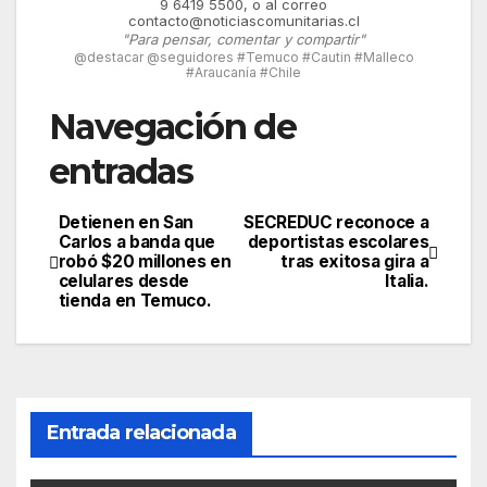
9 6419 5500, o al correo
contacto@noticiascomunitarias.cl
"Para pensar, comentar y compartir"
@destacar @seguidores #Temuco #Cautin #Malleco
#Araucanía #Chile
Navegación de
entradas
Detienen en San
SECREDUC reconoce a
Carlos a banda que
deportistas escolares
robó $20 millones en
tras exitosa gira a
celulares desde
Italia.
tienda en Temuco.
Entrada relacionada