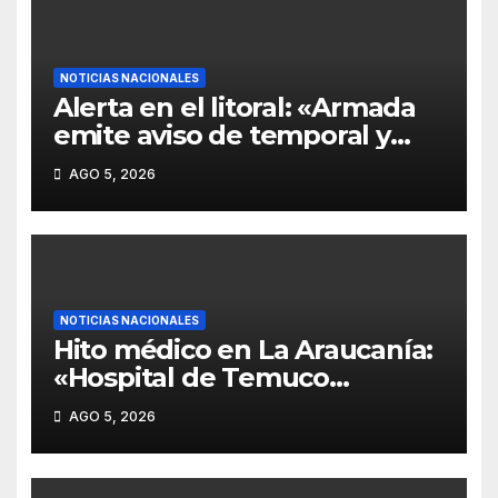
NOTICIAS NACIONALES
Alerta en el litoral: «Armada
emite aviso de temporal y
ordena vigilar balsa
AGO 5, 2026
Nehuentué por ráfagas de 80
km/h en el borde costero».
NOTICIAS NACIONALES
Hito médico en La Araucanía:
«Hospital de Temuco
inaugura centro integral
AGO 5, 2026
pionero para niños con
malformaciones complejas
de todo el sur de Chile».