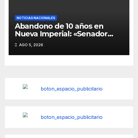
NOTICIAS NACIONALES
Abandono de 10 años en
Nueva Imperial: «Senador
Huenchumilla oficia al MOP
AGO 5, 2026
por desborde de ríos que
mantiene aisladas a 2.000
personas».