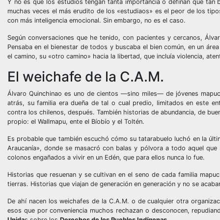
Y no es que los estudios tengan tanta importancia o definan que tan bu
muchas veces el más erudito de los «estudiaos» es el peor de los tipo
con más inteligencia emocional. Sin embargo, no es el caso.
Según conversaciones que he tenido, con pacientes y cercanos, Álva
Pensaba en el bienestar de todos y buscaba el bien común, en un área 
el camino, su «otro camino» hacia la libertad, que incluía violencia, at
El weichafe de la C.A.M.
Álvaro Quinchinao es uno de cientos —sino miles— de jóvenes mapuc
atrás, su familia era dueña de tal o cual predio, limitados en este 
contra los chilenos, después. También historias de abundancia, de bue
propio: el Wallmapu, ente el Bíobío y el Toltén.
Es probable que también escuchó cómo su tatarabuelo luchó en la últim
Araucanía», donde se masacró con balas y pólvora a todo aquel que se 
colonos engañados a vivir en un Edén, que para ellos nunca lo fue.
Historias que resuenan y se cultivan en el seno de cada familia mapuc
tierras. Historias que viajan de generación en generación y no se acab
De ahí nacen los weichafes de la C.A.M. o de cualquier otra organizac
esos que por conveniencia muchos rechazan o desconocen, repudian
Unida
s sobre los
Derechos de los Pueblos Indígenas.