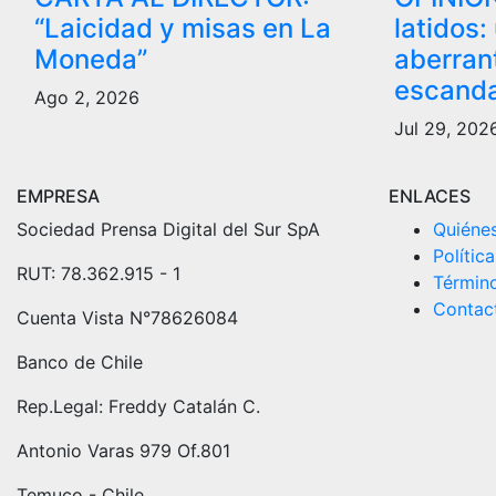
“Laicidad y misas en La
latidos
Moneda”
aberran
escanda
Ago 2, 2026
Jul 29, 202
EMPRESA
ENLACES
Sociedad Prensa Digital del Sur SpA
Quiéne
Polític
RUT: 78.362.915 - 1
Términ
Contac
Cuenta Vista N°78626084
Banco de Chile
Rep.Legal: Freddy Catalán C.
Antonio Varas 979 Of.801
Temuco - Chile