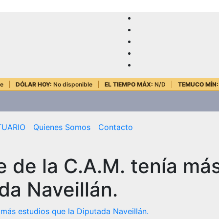
le
DÓLAR HOY:
No disponible
EL TIEMPO MÁX:
N/D
TEMUCO MÍN:
TUARIO
Quienes Somos
Contacto
de la C.A.M. tenía má
da Naveillán.
más estudios que la Diputada Naveillán.