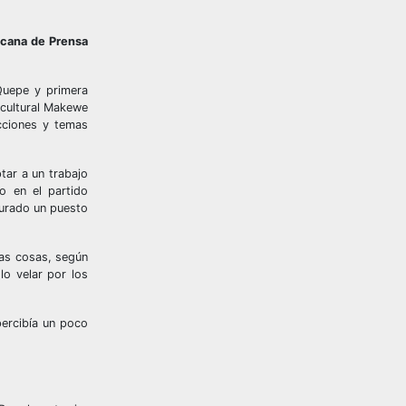
ricana de Prensa
 Quepe y primera
rcultural Makewe
cciones y temas
tar a un trabajo
o en el partido
gurado un puesto
ras cosas, según
lo velar por los
percibía un poco