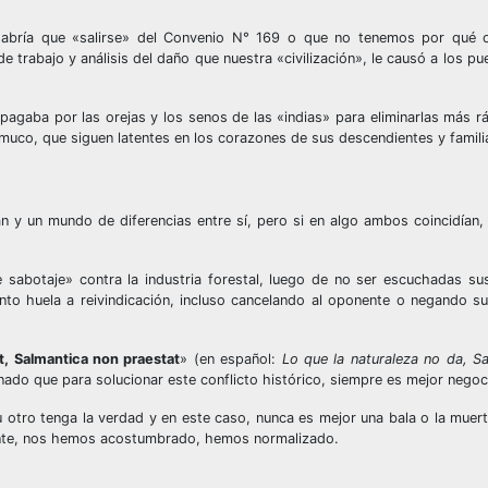
habría que «salirse» del Convenio N° 169 o que no tenemos por qué 
 trabajo y análisis del daño que nuestra «civilización», le causó a los pu
pagaba por las orejas y los senos de las «indias» para eliminarlas más r
uco, que siguen latentes en los corazones de sus descendientes y famili
n y un mundo de diferencias entre sí, pero si en algo ambos coincidían,
e sabotaje» contra la industria forestal, luego de no ser escuchadas s
to huela a reivindicación, incluso cancelando al oponente o negando su 
, Salmantica non praestat
» (en español:
Lo que la naturaleza no da, S
o que para solucionar este conflicto histórico, siempre es mejor negoci
 otro tenga la verdad y en este caso, nunca es mejor una bala o la muerte
mente, nos hemos acostumbrado, hemos normalizado.