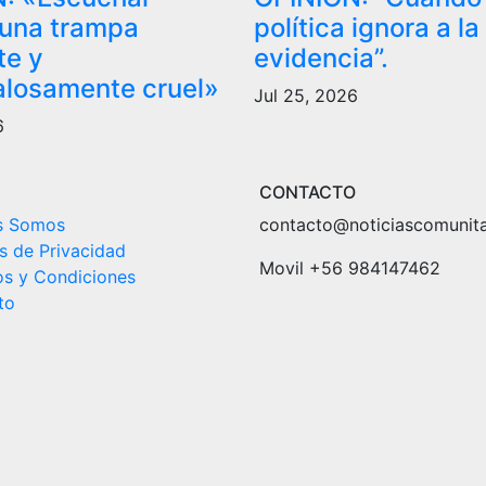
: una trampa
política ignora a la
te y
evidencia”.
losamente cruel»
Jul 25, 2026
6
CONTACTO
s Somos
contacto@noticiascomunitar
as de Privacidad
Movil +56 984147462
os y Condiciones
to