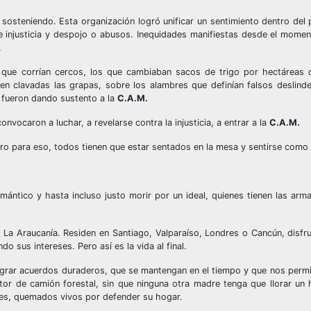
sosteniendo. Esta organización logró unificar un sentimiento dentro de
 injusticia y despojo o abusos. Inequidades manifiestas desde el mome
.
s que corrían cercos, los que cambiaban sacos de trigo por hectáreas 
en clavadas las grapas, sobre los alambres que definían falsos deslinde
 fueron dando sustento a la
C.A.M.
nvocaron a luchar, a revelarse contra la injusticia, a entrar a la
C.A.M.
pero para eso, todos tienen que estar sentados en la mesa y sentirse como
mántico y hasta incluso justo morir por un ideal, quienes tienen las arma
en La Araucanía. Residen en Santiago, Valparaíso, Londres o Cancún, disfr
 sus intereses. Pero así es la vida al final.
ograr acuerdos duraderos, que se mantengan en el tiempo y que nos permit
tor de camión forestal, sin que ninguna otra madre tenga que llorar un 
dres, quemados vivos por defender su hogar.