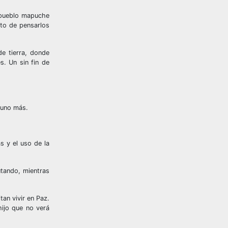
l pueblo mapuche
nto de pensarlos
de tierra, donde
s. Un sin fin de
 uno más.
s y el uso de la
utando, mientras
an vivir en Paz.
hijo que no verá