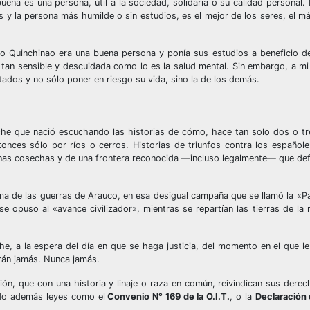
ena es una persona, útil a la sociedad, solidaria o su calidad personal. P
s y la persona más humilde o sin estudios, es el mejor de los seres, el 
ro Quinchinao era una buena persona y ponía sus estudios a beneficio d
tan sensible y descuidada como lo es la salud mental. Sin embargo, a mi 
entados y no sólo poner en riesgo su vida, sino la de los demás.
he que nació escuchando las historias de cómo, hace tan solo dos o tr
entonces sólo por ríos o cerros. Historias de triunfos contra los españ
nas cosechas y de una frontera reconocida —incluso legalmente— que defin
a de las guerras de Arauco, en esa desigual campaña que se llamó la «Pa
opuso al «avance civilizador», mientras se repartían las tierras de la r
he, a la espera del día en que se haga justicia, del momento en el que l
arán jamás. Nunca jamás.
ión, que con una historia y linaje o raza en común, reivindican sus derec
do además leyes como el
Convenio N° 169 de la O.I.T.
, o la
Declaración