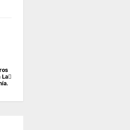
ros
 La
ía.