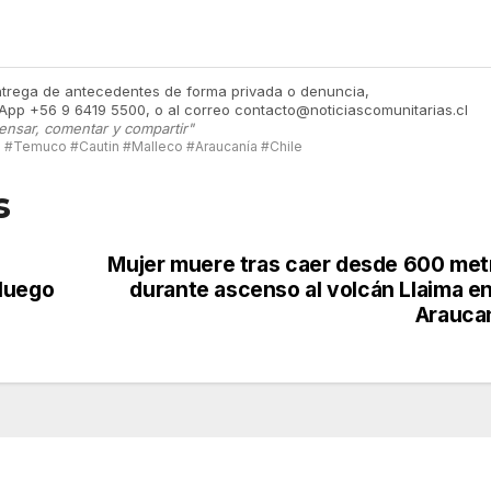
ntrega de antecedentes de forma privada o denuncia,
App +56 9 6419 5500, o al correo contacto@noticiascomunitarias.cl
ensar, comentar y compartir"
#Temuco #Cautin #Malleco #Araucanía #Chile
s
Mujer muere tras caer desde 600 met
luego
durante ascenso al volcán Llaima en
Araucan