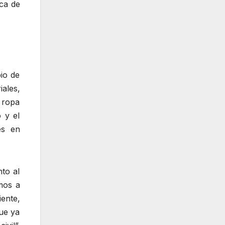
ca de
pio de
iales,
 ropa
 y el
es en
to al
imos a
ente,
ue ya