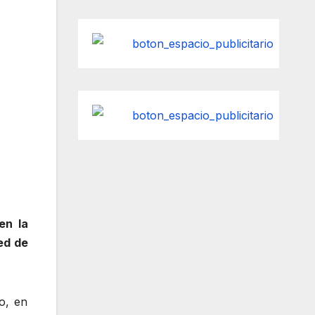
en la
ed de
o, en