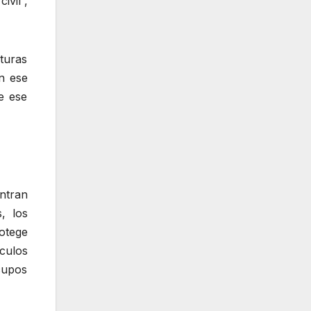
ivil”,
turas
n ese
e ese
ntran
, los
rotege
culos
cupos