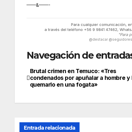
——&——-
Para cualquier comunicación, e
a través del teléfono +56 9 9841 47462, Whats
"Para p
@destacar @seguidores 
Navegación de entrada
Brutal crimen en Temuco: «Tres
condenados por apuñalar a hombre y 
quemarlo en una fogata»
Entrada relacionada