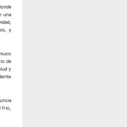
 donde
n una
idad,
os, y
emuco
rio de
alud y
liente
uncia
 frío,