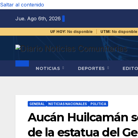
Saltar al contenido
Jue. Ago 6th, 2026
UF HOY:
No disponible
UTM:
No disponible
NOTICIAS
DEPORTES
EDIT
GENERAL
NOTICIAS NACIONALES
POLITICA
Aucán Huilcamán se 
de la estatua del G