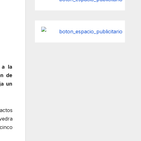
 a la
en de
ja un
actos
vedra
cinco