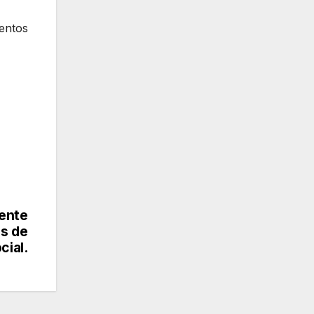
entos
ente
es de
cial.