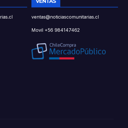
VENTAS
ias.cl
ventas@noticiascomunitarias.cl
Movil +56 984147462