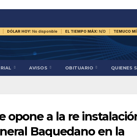
DÓLAR HOY:
No disponible
EL TIEMPO MÁX:
N/D
TEMUCO MÍ
ORIAL
AVISOS
OBITUARIO
QUIENES 
opone a la re instalació
eneral Baquedano en la