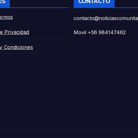
ES
CONTACTO
Somos
contacto@noticiascomunitar
de Privacidad
Movil +56 984147462
y Condiciones