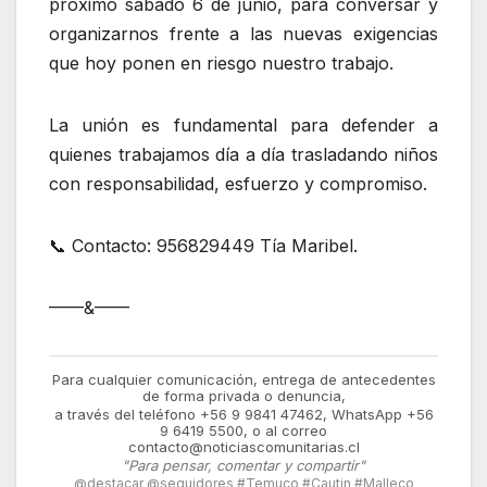
próximo sábado 6 de junio, para conversar y
organizarnos frente a las nuevas exigencias
que hoy ponen en riesgo nuestro trabajo.
La unión es fundamental para defender a
quienes trabajamos día a día trasladando niños
con responsabilidad, esfuerzo y compromiso.
📞 Contacto: 956829449 Tía Maribel.
——&——
Para cualquier comunicación, entrega de antecedentes
de forma privada o denuncia,
a través del teléfono +56 9 9841 47462, WhatsApp +56
9 6419 5500, o al correo
contacto@noticiascomunitarias.cl
"Para pensar, comentar y compartir"
@destacar @seguidores #Temuco #Cautin #Malleco