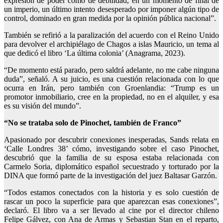
expresión de poder como de debilidad, en un momento de final de
un imperio, un último intento desesperado por imponer algún tipo de
control, dominado en gran medida por la opinión pública nacional”.
También se refirió a la paralización del acuerdo con el Reino Unido
para devolver el archipiélago de Chagos a islas Mauricio, un tema al
que dedicó el libro ‘La última colonia’ (Anagrama, 2023).
“De momento está parado, pero saldrá adelante, no me cabe ninguna
duda”, señaló. A su juicio, es una cuestión relacionada con lo que
ocurra en Irán, pero también con Groenlandia: “Trump es un
promotor inmobiliario, cree en la propiedad, no en el alquiler, y esa
es su visión del mundo”.
“No se trataba solo de Pinochet, también de Franco”
Apasionado por descubrir conexiones inesperadas, Sands relata en
‘Calle Londres 38’ cómo, investigando sobre el caso Pinochet,
descubrió que la familia de su esposa estaba relacionada con
Carmelo Soria, diplomático español secuestrado y torturado por la
DINA que formó parte de la investigación del juez Baltasar Garzón.
“Todos estamos conectados con la historia y es solo cuestión de
rascar un poco la superficie para que aparezcan esas conexiones”,
declaró. El libro va a ser llevado al cine por el director chileno
Felipe Gálvez, con Ana de Armas y Sebastian Stan en el reparto,