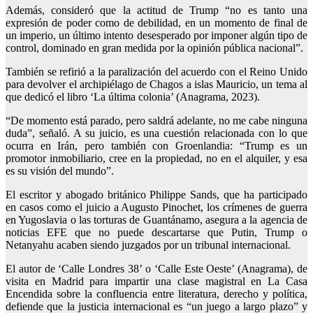
Además, consideró que la actitud de Trump “no es tanto una
expresión de poder como de debilidad, en un momento de final de
un imperio, un último intento desesperado por imponer algún tipo de
control, dominado en gran medida por la opinión pública nacional”.
También se refirió a la paralización del acuerdo con el Reino Unido
para devolver el archipiélago de Chagos a islas Mauricio, un tema al
que dedicó el libro ‘La última colonia’ (Anagrama, 2023).
“De momento está parado, pero saldrá adelante, no me cabe ninguna
duda”, señaló. A su juicio, es una cuestión relacionada con lo que
ocurra en Irán, pero también con Groenlandia: “Trump es un
promotor inmobiliario, cree en la propiedad, no en el alquiler, y esa
es su visión del mundo”.
El escritor y abogado británico Philippe Sands, que ha participado
en casos como el juicio a Augusto Pinochet, los crímenes de guerra
en Yugoslavia o las torturas de Guantánamo, asegura a la agencia de
noticias EFE que no puede descartarse que Putin, Trump o
Netanyahu acaben siendo juzgados por un tribunal internacional.
El autor de ‘Calle Londres 38’ o ‘Calle Este Oeste’ (Anagrama), de
visita en Madrid para impartir una clase magistral en La Casa
Encendida sobre la confluencia entre literatura, derecho y política,
defiende que la justicia internacional es “un juego a largo plazo” y