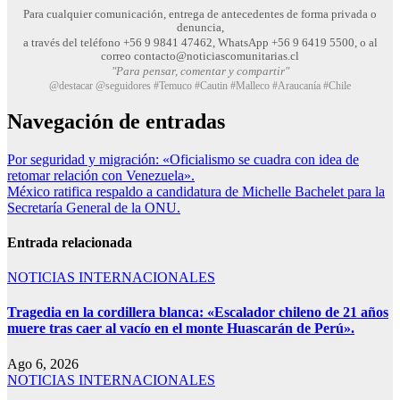
Para cualquier comunicación, entrega de antecedentes de forma privada o
denuncia,
a través del teléfono +56 9 9841 47462, WhatsApp +56 9 6419 5500, o al
correo contacto@noticiascomunitarias.cl
"Para pensar, comentar y compartir"
@destacar @seguidores #Temuco #Cautin #Malleco #Araucanía #Chile
Navegación de entradas
Por seguridad y migración: «Oficialismo se cuadra con idea de
retomar relación con Venezuela».
México ratifica respaldo a candidatura de Michelle Bachelet para la
Secretaría General de la ONU.
Entrada relacionada
NOTICIAS INTERNACIONALES
Tragedia en la cordillera blanca: «Escalador chileno de 21 años
muere tras caer al vacío en el monte Huascarán de Perú».
Ago 6, 2026
NOTICIAS INTERNACIONALES