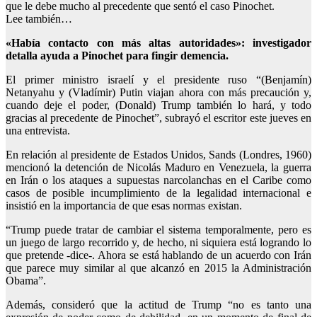
que le debe mucho al precedente que sentó el caso Pinochet.
Lee también…
«Había contacto con más altas autoridades»: investigador
detalla ayuda a Pinochet para fingir demencia.
El primer ministro israelí y el presidente ruso “(Benjamín)
Netanyahu y (Vladímir) Putin viajan ahora con más precaución y,
cuando deje el poder, (Donald) Trump también lo hará, y todo
gracias al precedente de Pinochet”, subrayó el escritor este jueves en
una entrevista.
En relación al presidente de Estados Unidos, Sands (Londres, 1960)
mencionó la detención de Nicolás Maduro en Venezuela, la guerra
en Irán o los ataques a supuestas narcolanchas en el Caribe como
casos de posible incumplimiento de la legalidad internacional e
insistió en la importancia de que esas normas existan.
“Trump puede tratar de cambiar el sistema temporalmente, pero es
un juego de largo recorrido y, de hecho, ni siquiera está logrando lo
que pretende -dice-. Ahora se está hablando de un acuerdo con Irán
que parece muy similar al que alcanzó en 2015 la Administración
Obama”.
Además, consideró que la actitud de Trump “no es tanto una