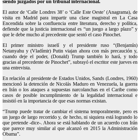
siendo juzgados por un tribunal internacional.
El autor de ‘Calle Londres 38’ o ‘Calle Este Oeste’ (Anagrama), de
visita en Madrid para impartir una clase magistral en La Casa
Encendida sobre la confluencia entre literatura, derecho y política,
defiende que la justicia internacional es “un juego a largo plazo” y
que le debe mucho al precedente que sentó el caso Pinochet.
El primer ministro israelí y el presidente ruso “(Benjamín)
Netanyahu y (Vladímir) Putin viajan ahora con más precaución y,
cuando deje el poder, (Donald) Trump también lo hará, y todo
gracias al precedente de Pinochet”, subrayó el escritor este jueves en
una entrevista.
En relación al presidente de Estados Unidos, Sands (Londres, 1960)
mencionó la detención de Nicolás Maduro en Venezuela, la guerra
en Irán o los ataques a supuestas narcolanchas en el Caribe como
casos de posible incumplimiento de la legalidad internacional e
insistió en la importancia de que esas normas existan.
“Trump puede tratar de cambiar el sistema temporalmente, pero es
un juego de largo recorrido y, de hecho, ni siquiera está logrando lo
que pretende -dice-. Ahora se está hablando de un acuerdo con Irán
que parece muy similar al que alcanzó en 2015 la Administración
Obama”.