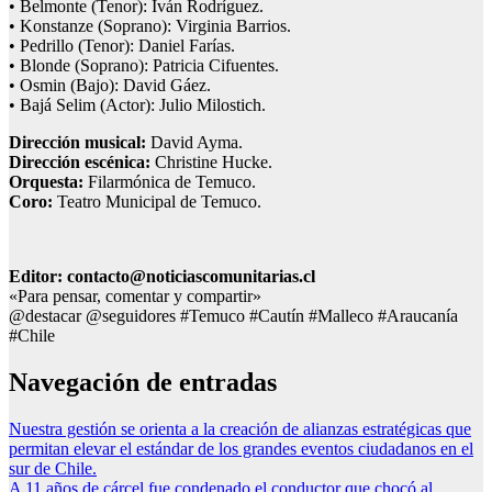
• Belmonte (Tenor): Iván Rodríguez.
• Konstanze (Soprano): Virginia Barrios.
• Pedrillo (Tenor): Daniel Farías.
• Blonde (Soprano): Patricia Cifuentes.
• Osmin (Bajo): David Gáez.
• Bajá Selim (Actor): Julio Milostich.
Dirección musical:
David Ayma.
Dirección escénica:
Christine Hucke.
Orquesta:
Filarmónica de Temuco.
Coro:
Teatro Municipal de Temuco.
Editor: contacto@noticiascomunitarias.cl
«Para pensar, comentar y compartir»
@destacar @seguidores #Temuco #Cautín #Malleco #Araucanía
#Chile
Navegación de entradas
Nuestra gestión se orienta a la creación de alianzas estratégicas que
permitan elevar el estándar de los grandes eventos ciudadanos en el
sur de Chile.
A 11 años de cárcel fue condenado el conductor que chocó al