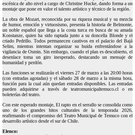
escénica de alto nivel a cargo de Christine Hucke, dando forma a un
montaje que pone en valor el talento artístico y técnico de la región.
La obra de Mozart, reconocida por su riqueza musical y su mezcla
de humor, emoción y virtuosismo, presenta la historia de Belmonte,
un noble español que llega a la costa turca en busca de su amada
Konstanze, quien ha sido raptada junto a su doncella Blonde y el
criado Pedrillo. Todos permanecen cautivos en el palacio del Bajá
Selim, mientras intentan organizar su huida enfrentándose a la
vigilancia de Osmin. Sin embargo, cuando el plan es descubierto, el
desenlace toma un giro inesperado, destacando un mensaje de
humanidad y perdón.
Las funciones se realizarán el viernes 27 de marzo a las 20:00 horas
(con entradas agotadas) y el sábado 28 de marzo a la misma hora,
función para la cual aún quedan entradas disponibles. Las entradas
pueden adquirirse a través de teatromunicipaltemuco.cl o en
boleterías del teatro.
Con este esperado montaje, El rapto en el serrallo se consolida como
uno de los grandes hitos culturales de la temporada 2026,
reafirmando el compromiso del Teatro Municipal de Temuco con el
desarrollo artístico desde el sur de Chile.
Elenco: