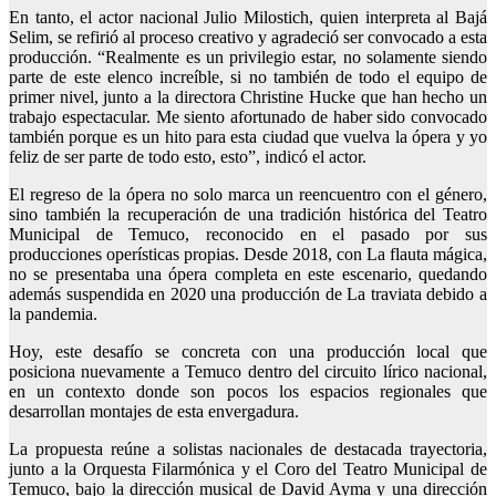
En tanto, el actor nacional Julio Milostich, quien interpreta al Bajá
Selim, se refirió al proceso creativo y agradeció ser convocado a esta
producción. “Realmente es un privilegio estar, no solamente siendo
parte de este elenco increíble, si no también de todo el equipo de
primer nivel, junto a la directora Christine Hucke que han hecho un
trabajo espectacular. Me siento afortunado de haber sido convocado
también porque es un hito para esta ciudad que vuelva la ópera y yo
feliz de ser parte de todo esto, esto”, indicó el actor.
El regreso de la ópera no solo marca un reencuentro con el género,
sino también la recuperación de una tradición histórica del Teatro
Municipal de Temuco, reconocido en el pasado por sus
producciones operísticas propias. Desde 2018, con La flauta mágica,
no se presentaba una ópera completa en este escenario, quedando
además suspendida en 2020 una producción de La traviata debido a
la pandemia.
Hoy, este desafío se concreta con una producción local que
posiciona nuevamente a Temuco dentro del circuito lírico nacional,
en un contexto donde son pocos los espacios regionales que
desarrollan montajes de esta envergadura.
La propuesta reúne a solistas nacionales de destacada trayectoria,
junto a la Orquesta Filarmónica y el Coro del Teatro Municipal de
Temuco, bajo la dirección musical de David Ayma y una dirección