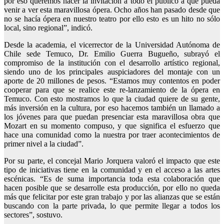
por eso queremos hacer la invitación a todo el público a que pueda
venir a ver esta maravillosa ópera. Ocho años han pasado desde que
no se hacía ópera en nuestro teatro por ello esto es un hito no sólo
local, sino regional”, indicó.
Desde la academia, el vicerrector de la Universidad Autónoma de
Chile sede Temuco, Dr. Emilio Guerra Bugueño, subrayó el
compromiso de la institución con el desarrollo artístico regional,
siendo uno de los principales auspiciadores del montaje con un
aporte de 20 millones de pesos. “Estamos muy contentos en poder
cooperar para que se realice este re-lanzamiento de la ópera en
Temuco. Con esto mostramos lo que la ciudad quiere de su gente,
más inversión en la cultura, por eso hacemos también un llamado a
los jóvenes para que puedan presenciar esta maravillosa obra que
Mozart en su momento compuso, y que significa el esfuerzo que
hace una comunidad como la nuestra por traer acontecimientos de
primer nivel a la ciudad”.
Por su parte, el concejal Mario Jorquera valoró el impacto que este
tipo de iniciativas tiene en la comunidad y en el acceso a las artes
escénicas. “Es de suma importancia toda esta colaboración que
hacen posible que se desarrolle esta producción, por ello no queda
más que felicitar por este gran trabajo y por las alianzas que se están
buscando con la parte privada, lo que permite llegar a todos los
sectores”, sostuvo.