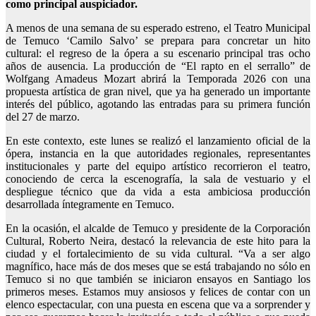
como principal auspiciador.
A menos de una semana de su esperado estreno, el Teatro Municipal
de Temuco ‘Camilo Salvo’ se prepara para concretar un hito
cultural: el regreso de la ópera a su escenario principal tras ocho
años de ausencia. La producción de “El rapto en el serrallo” de
Wolfgang Amadeus Mozart abrirá la Temporada 2026 con una
propuesta artística de gran nivel, que ya ha generado un importante
interés del público, agotando las entradas para su primera función
del 27 de marzo.
En este contexto, este lunes se realizó el lanzamiento oficial de la
ópera, instancia en la que autoridades regionales, representantes
institucionales y parte del equipo artístico recorrieron el teatro,
conociendo de cerca la escenografía, la sala de vestuario y el
despliegue técnico que da vida a esta ambiciosa producción
desarrollada íntegramente en Temuco.
En la ocasión, el alcalde de Temuco y presidente de la Corporación
Cultural, Roberto Neira, destacó la relevancia de este hito para la
ciudad y el fortalecimiento de su vida cultural. “Va a ser algo
magnífico, hace más de dos meses que se está trabajando no sólo en
Temuco si no que también se iniciaron ensayos en Santiago los
primeros meses. Estamos muy ansiosos y felices de contar con un
elenco espectacular, con una puesta en escena que va a sorprender y