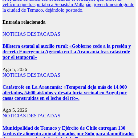
vehículo que trasportaba a Sebastián Millapán, joven kinesiologo de
la ciudad de Temuco, dejándolo postrado.
Entrada relacionada
NOTICIAS DESTACADAS
Billetera estatal al auxilio rural: «Gobierno cede a la presión y
decreta Emergencia Agrícola en La Araucanía tras catástrofe
por el temporal»
Ago 5, 2026
NOTICIAS DESTACADAS
Catástrofe en La Araucanía: «Temporal deja más de 14.000
afectados, 5.600 aislados y desata furia vecinal en Angol por
casas construidas en el lecho del río».
Ago 5, 2026
NOTICIAS DESTACADAS
Municipalidad de Temuco y Ejército de Chile entregan 130
fardos de alimento animal donados por Sofo para damnificados