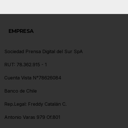
EMPRESA
Sociedad Prensa Digital del Sur SpA
RUT: 78.362.915 - 1
Cuenta Vista N°78626084
Banco de Chile
Rep.Legal: Freddy Catalán C.
Antonio Varas 979 Of.801