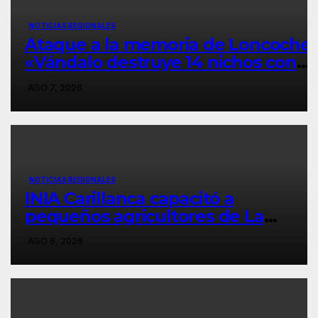
NOTICIAS REGIONALES
Ataque a la memoria de Loncoche:
«Vándalo destruye 14 nichos con
objetos contundentes y el
AGO 7, 2026
municipio exige cárcel».
NOTICIAS REGIONALES
INIA Carillanca capacitó a
pequeños agricultores de La
Araucanía en manejo
AGO 6, 2026
agroecológico de plagas,
enfermedades y malezas.