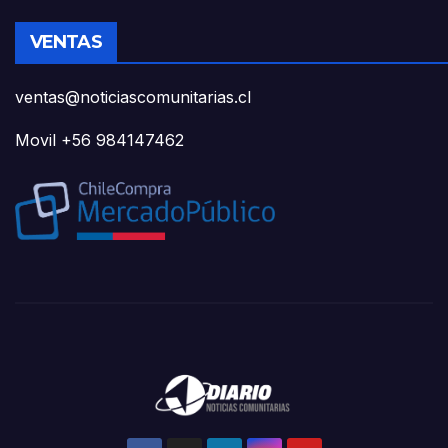
VENTAS
ventas@noticiascomunitarias.cl
Movil +56 984147462