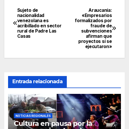
Sujeto de
Araucanía:
nacionalidad
«Empresarios
venezolana es
formalizados por
acribillado en sector
fraude de
rural de Padre Las
subvenciones
Casas
afirman que
proyectos sí se
ejecutaron»
Entrada relacionada
NOTICIAS REGIONALES
Cultura en pausa por la