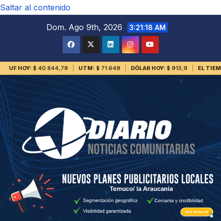
Saltar al contenido
Dom. Ago 9th, 2026
3:21:18 AM
UF HOY:
$ 40.844,79
UTM:
$ 71.649
DÓLAR HOY:
$ 913,9
EL TIE