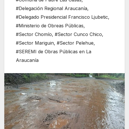
#Delegación Regional Araucanía
,
#Delegado Presidencial Francisco Ljubetic
,
#Ministerio de Obreas Públicas
,
#Sector Chomío
,
#Sector Cunco Chico
,
#Sector Mariguin
,
#Sector Pelehue
,
#SEREMI de Obras Públicas en La
Araucanía