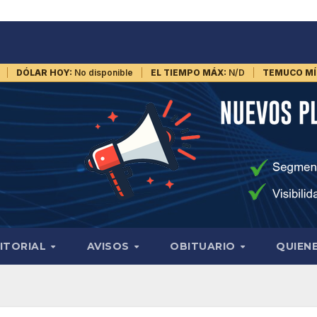
DÓLAR HOY:
No disponible
EL TIEMPO MÁX:
N/D
TEMUCO MÍ
ITORIAL
AVISOS
OBITUARIO
QUIEN