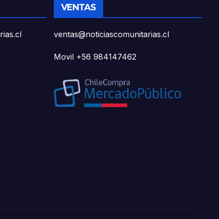
VENTAS
ias.cl
ventas@noticiascomunitarias.cl
Movil +56 984147462