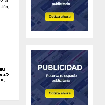
mó un
stián,
 su
lva
l».