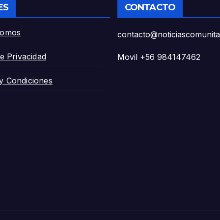
ES
CONTACTO
Somos
contacto@noticiascomunitar
de Privacidad
Movil +56 984147462
y Condiciones