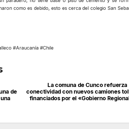
 un paradero, no tiene base o piso de cemento y se for
inaron como es debido, esto es cerca del colegio San Seba
leco #Araucanía #Chile
s
La comuna de Cunco refuerza
muna de
conectividad con nuevos camiones to
 una
financiados por el «Gobierno Regiona