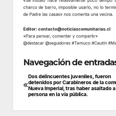
«Se instaló hace relativamente poco tiempo
charco de barro, imposible usarlo, no lo term
de Padre las casas» nos comenta una vecina.
Editor: contacto@noticiascomunitarias.cl
«Para pensar, comentar y compartir»
@destacar @seguidores #Temuco #Cautín #Mal
Navegación de entrada
Dos delincuentes juveniles, fueron
detenidos por Carabineros de la co
Nueva Imperial, tras haber asaltado a
persona en la vía pública.