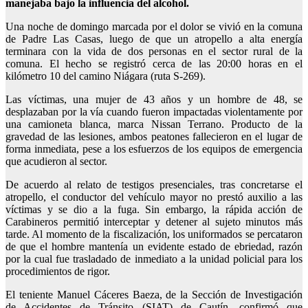
manejaba bajo la influencia del alcohol.
Una noche de domingo marcada por el dolor se vivió en la comuna
de Padre Las Casas, luego de que un atropello a alta energía
terminara con la vida de dos personas en el sector rural de la
comuna. El hecho se registró cerca de las 20:00 horas en el
kilómetro 10 del camino Niágara (ruta S-269).
Las víctimas, una mujer de 43 años y un hombre de 48, se
desplazaban por la vía cuando fueron impactadas violentamente por
una camioneta blanca, marca Nissan Terrano. Producto de la
gravedad de las lesiones, ambos peatones fallecieron en el lugar de
forma inmediata, pese a los esfuerzos de los equipos de emergencia
que acudieron al sector.
De acuerdo al relato de testigos presenciales, tras concretarse el
atropello, el conductor del vehículo mayor no prestó auxilio a las
víctimas y se dio a la fuga. Sin embargo, la rápida acción de
Carabineros permitió interceptar y detener al sujeto minutos más
tarde. Al momento de la fiscalización, los uniformados se percataron
de que el hombre mantenía un evidente estado de ebriedad, razón
por la cual fue trasladado de inmediato a la unidad policial para los
procedimientos de rigor.
El teniente Manuel Cáceres Baeza, de la Sección de Investigación
de Accidentes de Tránsito (SIAT) de Cautín, confirmó que