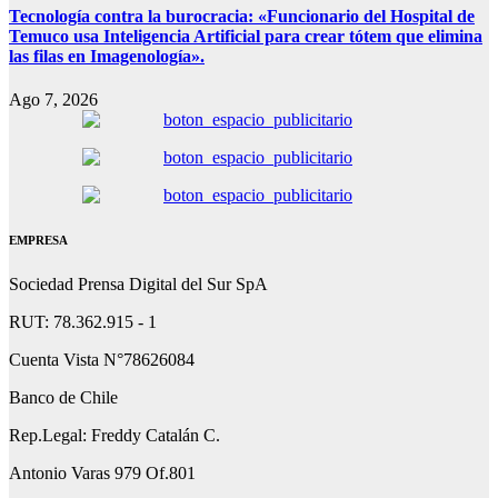
Tecnología contra la burocracia: «Funcionario del Hospital de
Temuco usa Inteligencia Artificial para crear tótem que elimina
las filas en Imagenología».
Ago 7, 2026
EMPRESA
Sociedad Prensa Digital del Sur SpA
RUT: 78.362.915 - 1
Cuenta Vista N°78626084
Banco de Chile
Rep.Legal: Freddy Catalán C.
Antonio Varas 979 Of.801