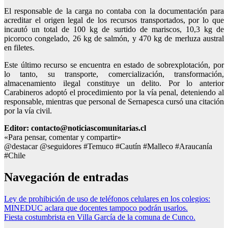
El responsable de la carga no contaba con la documentación para
acreditar el origen legal de los recursos transportados, por lo que
incautó un total de 100 kg de surtido de mariscos, 10,3 kg de
picoroco congelado, 26 kg de salmón, y 470 kg de merluza austral
en filetes.
Este último recurso se encuentra en estado de sobrexplotación, por
lo tanto, su transporte, comercialización, transformación,
almacenamiento ilegal constituye un delito. Por lo anterior
Carabineros adoptó el procedimiento por la vía penal, deteniendo al
responsable, mientras que personal de Sernapesca cursó una citación
por la vía civil.
Editor: contacto@noticiascomunitarias.cl
«Para pensar, comentar y compartir»
@destacar @seguidores #Temuco #Cautín #Malleco #Araucanía
#Chile
Navegación de entradas
Ley de prohibición de uso de teléfonos celulares en los colegios:
MINEDUC aclara que docentes tampoco podrán usarlos.
Fiesta costumbrista en Villa García de la comuna de Cunco.